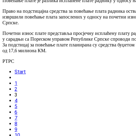
Повећање плате је разлика исплаћене плате раднику у односу 
Право на подстицајна средства за повећање плата радника оств
извршили повећање плата запослених у односу на почетни изно
Српске.
Почетни износ плате представља просјечну исплаћену плату ра
у сарадњи са Пореском управом Републике Српске спроводи пос
За подстицај за повећање плате планирана су средства буџето
од 17,6 милиона КМ.
РТРС
Start
1
2
3
4
5
6
7
8
9
10