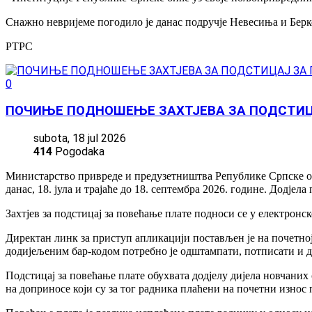
Снажно невријеме погодило је данас подручје Невесиња и Бер
РТРС
0
ПОЧИЊЕ ПОДНОШЕЊЕ ЗАХТЈЕВА ЗА ПОДСТИЦА
subota, 18 jul 2026
414
Pogodaka
Министарство привреде и предузетништва Републике Српске оба
данас, 18. јула и трајаће до 18. септембра 2026. године. Додјел
Захтјев за подстицај за повећање плате подноси се у електронс
Директан линк за приступ апликацији постављен је на почетно
додијељеним бар-кодом потребно је одштампати, потписати и 
Подстицај за повећање плате обухвата додјелу дијела новчани
на доприносе који су за тог радника плаћени на почетни износ 