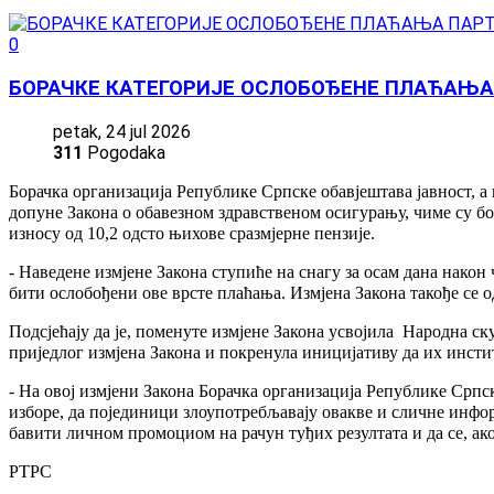
0
БОРАЧКЕ КАТЕГОРИЈЕ ОСЛОБОЂЕНЕ ПЛАЋАЊА
petak, 24 jul 2026
311
Pogodaka
Борачка организација Републике Српске обавјештава јавност, 
допуне Закона о обавезном здравственом осигурању, чиме су б
износу од 10,2 одсто њихове сразмјерне пензије.
- Наведене измјене Закона ступиће на снагу за осам дана нако
бити ослобођени ове врсте плаћања. Измјена Закона такође се 
Подсјећају да је, поменуте измјене Закона усвојила Народна с
приједлог измјена Закона и покренула иницијативу да их инсти
- На овој измјени Закона Борачка организација Републике Српске
изборе, да појединици злоупотребљавају овакве и сличне инфор
бавити личном промоциом на рачун туђих резултата и да се, ак
РТРС