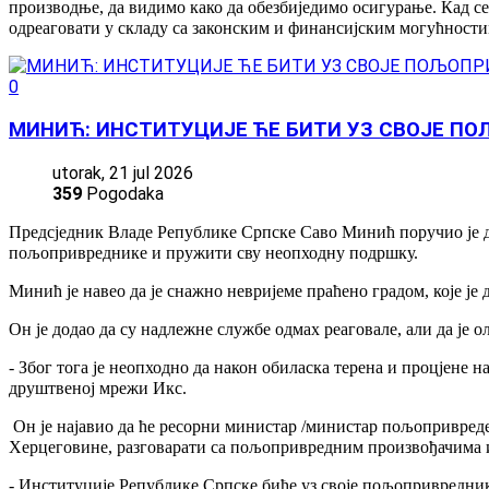
производње, да видимо како да обезбиједимо осигурање. Кад се
одреаговати у складу са законским и финансијским могућностим
0
МИНИЋ: ИНСТИТУЦИЈЕ ЋЕ БИТИ УЗ СВОЈЕ П
utorak, 21 jul 2026
359
Pogodaka
Предсједник Владе Републике Српске Саво Минић поручио је д
пољопривреднике и пружити сву неопходну подршку.
Минић је навео да је снажно невријеме праћено градом, које ј
Он је додао да су надлежне службе одмах реаговале, али да је 
- Због тога је неопходно да након обиласка терена и процјене 
друштвеној мрежи Икс.
Он је најавио да ће ресорни министар /министар пољопривред
Херцеговине, разговарати са пољопривредним произвођачима 
- Институције Републике Српске биће уз своје пољопривредник