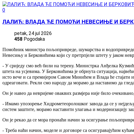
0
ЛАЛИЋ: ВЛАДА ЋЕ ПОМОЋИ НЕВЕСИЊЕ И БЕР
petak, 24 jul 2026
458
Pogodaka
Помоћник министра пољопривреде, шумарства и водопривреде С
Невесињу и Берковићима који су претрпјели штету у јаком невре
- У сриједу смо већ били на терену. Министрка Анђелка Кузми
штета на усјевима. У Берковићима је обрнута ситуација, најве
исто вече и са премијером Савом Минићем и Влада ће стајати и
одреаговати. Рекли смо народу да морамо да наставимо да гледа
Он је навео да невријеме оваквих размјера није било очекивано,
- Имамо упозорење Хидрометеоролошког завода да се у нејдељу
систем заштите, морамо наставити улагања и модернизацију за
Он је рекао да се мора пронаћи начин за осигурање пољопривре
- Треба наћи начин, моделе и договоре са осигуравајућим кућам