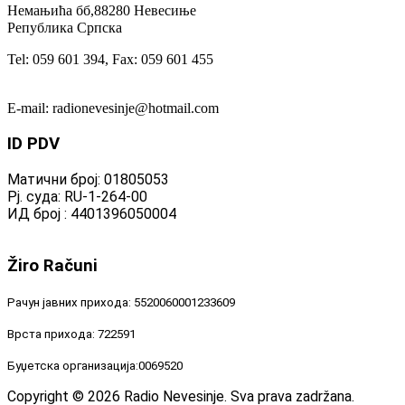
Немањића бб,88280 Невесиње
Република Српска
Tel: 059 601 394, Fax: 059 601 455
E-mail: radionevesinje@hotmail.com
ID
PDV
Матични број: 01805053
Рј. суда: RU-1-264-00
ИД број : 4401396050004
Žiro
Računi
Рачун јавних прихода: 5520060001233609
Врста прихода: 722591
Буџетска организација:0069520
Copyright © 2026 Radio Nevesinje. Sva prava zadržana.