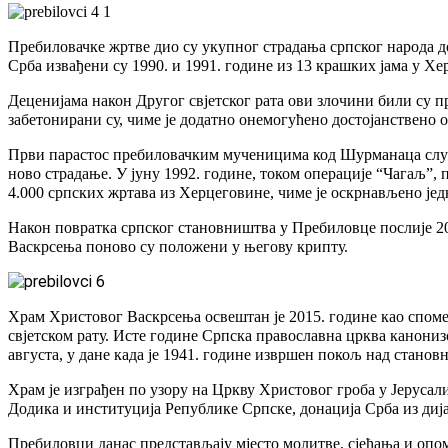
Пребиловачке жртве дио су укупног страдања српског народа д
Срба извађени су 1990. и 1991. године из 13 крашких јама у Х
Деценијама након Другог свјетског рата ови злочини били су пр
забетонирани су, чиме је додатно онемогућено достојанствено
Први парастос пребиловачким мученицима код Шурманаца служен 
ново страдање. У јуну 1992. године, током операције “Чагаљ”
4.000 српских жртава из Херцеговине, чиме је оскрнављено јед
Након повратка српског становништва у Пребиловце послије 2
Васкрсења поново су положени у његову крипту.
Храм Христовог Васкрсења освештан је 2015. године као споме
свјетском рату. Исте године Српска православна црква канониз
августа, у дане када је 1941. године извршен покољ над станов
Храм је изграђен по узору на Цркву Христовог гроба у Јерусал
Додика и институција Републике Српске, донација Срба из дија
Пребиловци данас представљају мјесто молитве, сјећања и опом