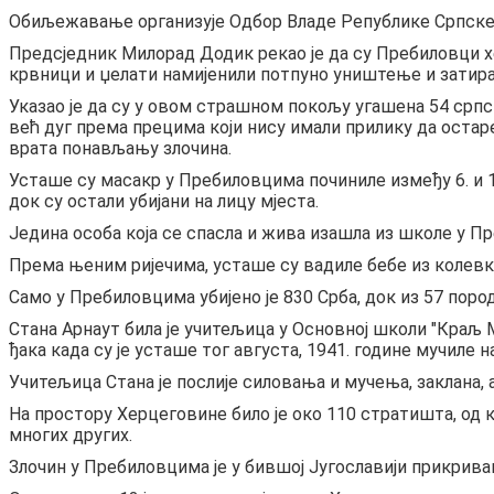
Обиљежавање организује Одбор Владе Републике Српске 
Предсједник Милорад Додик рекао је да су Пребиловци хе
крвници и џелати намијенили потпуно уништење и затира
Указао је да су у овом страшном покољу угашена 54 српск
већ дуг према прецима који нису имали прилику да остаре, 
врата понављању злочина.
Усташе су масакр у Пребиловцима починиле између 6. и 11
док су остали убијани на лицу мјеста.
Једина особа која се спасла и жива изашла из школе у Пр
Према њеним ријечима, усташе су вадиле бебе из колевки 
Само у Пребиловцима убијено је 830 Срба, док из 57 поро
Стана Арнаут била је учитељица у Основној школи "Краљ М
ђака када су је усташе тог августа, 1941. године мучиле 
Учитељица Стана је послије силовања и мучења, заклана, 
На простору Херцеговине било је око 110 стратишта, од 
многих других.
Злочин у Пребиловцима је у бившој Југославији прикриван,