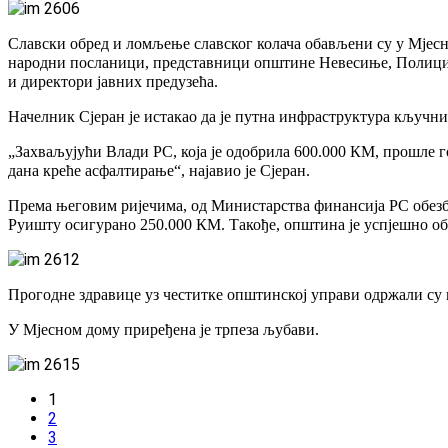
Славски обред и ломљење славског колача обављени су у Мјесн
народни посланици, представници општине Невесиње, Полицијс
и директори јавних предузећа.
Начелник Сјеран је истакао да је путна инфраструктура кључн
„Захваљујући Влади РС, која је одобрила 600.000 КМ, прошле г
дана креће асфалтирање“, најавио је Сјеран.
Према његовим ријечима, од Министарства финансија РС обезби
Руишту осигурано 250.000 КМ. Такође, општина је успјешно обе
Прогодне здравице уз честитке општинској управи одржали с
У Мјесном дому приређена је трпеза љубави.
1
2
3