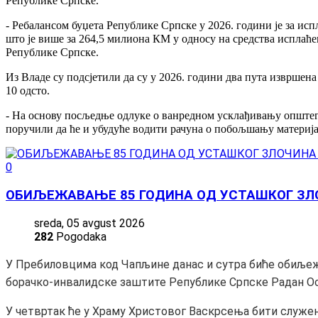
Републике Српске.
- Ребалансом буџета Републике Српске у 2026. години је за ис
што је више за 264,5 милиона КМ у односу на средства исплаћен
Републике Српске.
Из Владе су подсјетили да су у 2026. години два пута извршена
10 одсто.
- На основу посљедње одлуке о ванредном усклађивању општег бод
поручили да ће и убудуће водити рачуна о побољшању материјал
0
ОБИЉЕЖАВАЊЕ 85 ГОДИНА ОД УСТАШКОГ ЗЛ
sreda, 05 avgust 2026
282
Pogodaka
У Пребиловцима код Чапљине данас и сутра биће обиљеж
борачко-инвалидске заштите Републике Српске Радан Ос
У четвртак ће у Храму Христовог Васкрсења бити служена 