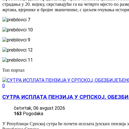
страдања у 20. вијеку, сврставајући га на четврто мјесто по 
жртава, вјернике и бројне званичнике, с циљем очувања исто
Топ портал
0
СУТРА ИСПЛАТА ПЕНЗИЈА У СРПСКОЈ, ОБЕЗБ
četvrtak, 06 avgust 2026
163
Pogodaka
У Републици Српској сутра ће почети исплата јулских пензија 