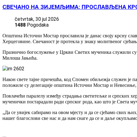
СВЕЧАНО НА ЗИЈЕМЉИМА: ПРОСЛАВЉЕНА КР
četvrtak, 30 jul 2026
1488
Pogodaka
Општина Источни Мостар прославила је данас своју крсну слав
Херцеговине. Свечаност је протекла у знаку молитвеног сјећањ
Празнично богослужење у Цркви Светих мученика служили су 
Милоша Јањића.
Након свете тајне причешћа, код Спомен обиљежја служен је п
положиле су делегације општина Источни Мостар и Невесиње, 
Повлачећи паралелу између страдања светитељке и српских хер
мученички постарадали ради српског рода, као што је Света муч
„Да се увијек сабирамо на овом мјесту и да се сјећамо свих њ
нашег благослови све нас и да нам снаге да се и даље окупљамо