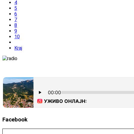
4
5
6
7
8
9
10
Kraj
Facebook