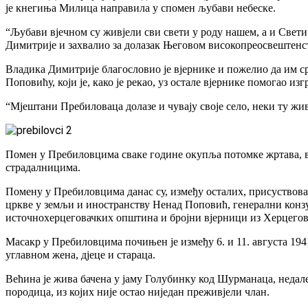
је кнегиња Милица направила у спомен љубави небеске.
“Љубави вјечном су живјели сви свети у роду нашем, а и Свети
Димитрије и захвалио за долазак Његовом високопреосвештенс
Владика Димитрије благословио је вјернике и пожелио да им с
Поповићу, који је, како је рекао, уз остале вјернике помогао из
“Мјештани Пребиловаца долазе и чувају своје село, неки ту живе
Помен у Пребиловцима сваке године окупља потомке жртава, в
страдалницима.
Помену у Пребиловцима данас су, између осталих, присуствов
цркве у земљи и иностранству Ненад Поповић, генерални конз
источнохерцеговачких општина и бројни вјерници из Херцегов
Масакр у Пребиловцима почињен је између 6. и 11. августа 194
углавном жена, дјеце и стараца.
Већина је жива бачена у јаму Голубинку код Шурманаца, недале
породица, из којих није остао ниједан преживјели члан.