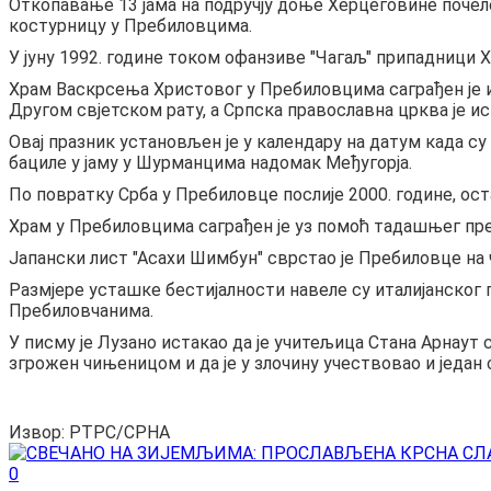
Откопавање 13 јама на подручју доње Херцеговине почело 
костурницу у Пребиловцима.
У јуну 1992. године током офанзиве "Чагаљ" припадници 
Храм Васкрсења Христовог у Пребиловцима саграђен је и 
Другом свјетском рату, а Српска православна црква је и
Овај празник установљен је у календару на датум када су
бациле у јаму у Шурманцима надомак Међугорја.
По повратку Срба у Пребиловце послије 2000. године, ос
Храм у Пребиловцима саграђен је уз помоћ тадашњег пре
Јапански лист "Асахи Шимбун" сврстао је Пребиловце на ч
Размјере усташке бестијалности навеле су италијанског 
Пребиловчанима.
У писму је Лузано истакао да је учитељица Стана Арнаут 
згрожен чињеницом и да је у злочину учествовао и једа
Извор: РТРС/СРНА
0