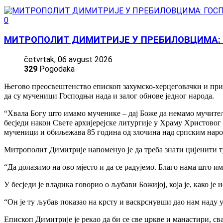
0
МИТРОПОЛИТ ДИМИТРИЈЕ У ПРЕБИЛОВЦИМА: 
četvrtak, 06 avgust 2026
329
Pogodaka
Његово преосвештенство епископ захумско-херцеговачки и примо
да су мученици Господњи нада и залог обнове једног народа.
“Хвала Богу што имамо мученике – дај Боже да немамо мучитељ
бесједи након Свете архијерејске литургије у Храму Христово
мученици и обиљежава 85 година од злочина над српским наро
Митрополит Димитрије напоменуо је да треба знати цијенити ту
“Да долазимо на ово мјесто и да се радујемо. Благо нама што и
У бесједи је владика говорио о љубави Божијој, која је, како је
“Он је ту љубав показао на крсту и васкрснувши дао нам наду у
Епископ Димитрије је рекао да би се све цркве и манастири, сва