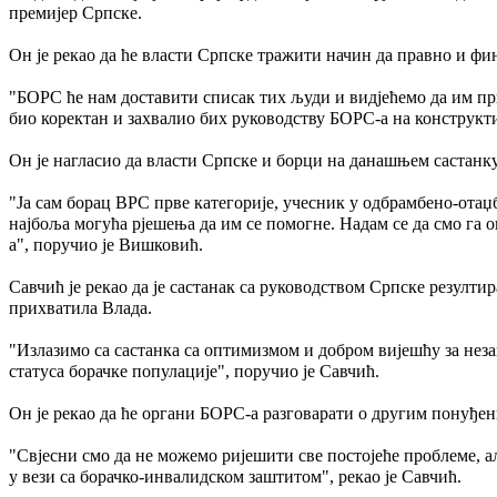
премијер Српске.
Он је рекао да ће власти Српске тражити начин да правно и ф
"БОРС ће нам доставити списак тих људи и видјећемо да им при
био коректан и захвалио бих руководству БОРС-а на конструкт
Он је нагласио да власти Српске и борци на данашњем састанку
"Ја сам борац ВРС прве категорије, учесник у одбрамбено-отаџ
најбоља могућа рјешења да им се помогне. Надам се да смо га 
а", поручио је Вишковић.
Савчић је рекао да је састанак са руководством Српске резулт
прихватила Влада.
"Излазимо са састанка са оптимизмом и добром вијешћу за не
статуса борачке популације", поручио је Савчић.
Он је рекао да ће органи БОРС-а разговарати о другим понуђе
"Свјесни смо да не можемо ријешити све постојеће проблеме, ал
у вези са борачко-инвалидском заштитом", рекао је Савчић.