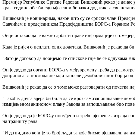
Премијер Републике Српске Радован Вишковић рекао је данас у
краја године обезбиједи мјесечни борачки додатак за све незап
Вишковић је новинарима, након што су се српски члан Предс
Савчићем и предсједником Предсједништва БОРС-а Гораном Рог
Он је истакао да је важно добити праве информације о томе ј
Када је ријеч о исплати ових додатака, Вишковић је рекао да б
"Зато је договор да добијемо те спискове гдје ће се одлукама В
Он је додао да органи БОРС-а у међувремену треба да размотре 
доприноса за послодавце који запосле демобилисаног борца од п
Вишковић је рекао да се о томе може разговарати од почетка на
"Такође, друга мјера би била да се кроз самозапошљавање демоб
измијењеном акционом плану Завода за запошљавање био повећ
Он је додао да је БОРС-у понуђено и треће рјешење - израда соц
на тржишту рада.
"И да видимо који је то број људи за које бисмо рјешавали да 