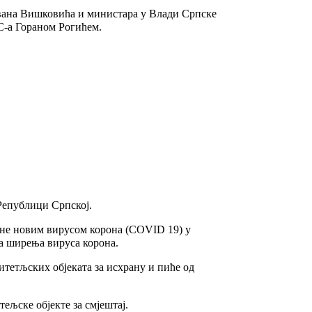
вана Вишковића и министара у Влади Српске
С-а Гораном Рогићем.
 Републици Српској.
ване новим вирусом корона (COVID 19) у
ња ширења вируса корона.
титетљских објеката за исхрану и пиће од
ељске објекте за смјештај.