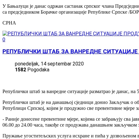
У Бањалуци је данас одржан састанак српског члана Предсје
са предсједником Борачке организације Републике Српске /Б
СРНА
0
РЕПУБЛИЧКИ ШТАБ ЗА ВАНРЕДНЕ СИТУАЦИЈЕ
ponedeljak, 14 septembar 2020
1582
Pogodaka
Републички штаб за ванредне ситуације разматрао je данас, на
Републички штаб је на данашњој сједници донио Закључак о об
Републици Српској, којим је продужио све превентивне мјере з
- Раније донесене превентине мјере, којима се забрањују сва ј
06.00 до 24.00 часа, такође се продужава данашњим закључком з
Пружање угоститељских услуга исхране и пића у дозвољеном вре