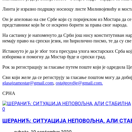
Линта је изразио подршку носиоцу листе Миливојевићу и мост
Он је апеловао на све Србе који су поријеклом из Мостара да се
представнике који ће се искрено борити за права свог народа.
На састанку је напоменуто да Срби још нису конститутиван наро
немају право на српски језик, ни ћирилично писмо, те да су све
Истакнуто је да је због тога пресудна улога мостарских Срба који
изборима и помогну да Мостар буде и српски град.
Рок за регистрацију за гласање путем поште који је одредила Ц
Сви који желе да се региструју за гласање поштом могу да доби
glasajzamostar@gmail.com
,
ostajteovdje@gmail.com
.
СРНА
0
ШЕРАНИЋ: СИТУАЦИЈА НЕПОВОЉНА, АЛИ СТА