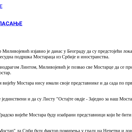
ГЛАСАЊЕ
р Миливојевић изјавио је данас у Београду да су предстојећи ло
пресудна подршка Мостараца из Србије и иностранства.
драгом Линтом, Миливојевић је позвао све Мостарце да се приј
остар.
 вијећу Мостара нису имали своје представнике и да сада по прв
е јединствени и да су Листу "Остајте овдје - Заједно за наш Мо
радско вијеће Мостара буду изабрани представници који ће бити
аш Мостар" да Срби буду фактор помирења у граду на Неретви и до