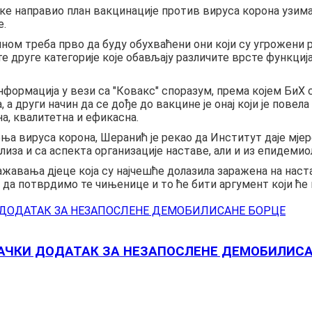
ке направио план вакцинације против вируса корона узимај
е.
кцином треба прво да буду обухваћени они који су угрожен
те друге категорије које обављају различите врсте функци
информација у вези са "Ковакс" споразум, према којем БиХ 
 а други начин да се дође до вакцине је онај који је пов
на, квалитетна и ефикасна.
а вируса корона, Шеранић је рекао да Институт даје мјер
лиза и са аспекта организације наставе, али и из епидеми
жавања дјеце која су најчешће долазила заражена на наста
 да потврдимо те чињенице и то ће бити аргумент који ће 
РАЧКИ ДОДАТАК ЗА НЕЗАПОСЛЕНЕ ДЕМОБИЛИСА