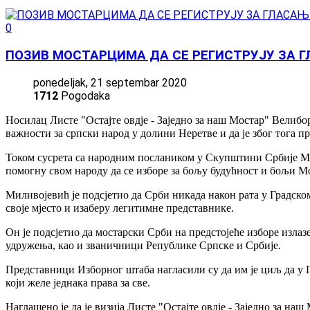
0
ПОЗИВ МОСТАРЦИМА ДА СЕ РЕГИСТРУЈУ ЗА 
ponedeljak, 21 septembar 2020
1712
Pogodaka
Носилац Листе "Остајте овдје - Заједно за наш Мостар" Велибо
важности за српски народ у долини Неретве и да је због тога 
Током сусрета са народним послаником у Скупштини Србије Мио
помогну свом народу да се изборе за бољу будућност и бољи М
Миливојевић је подсјетио да Срби никада након рата у Градском
своје мјесто и изаберу легитимне представнике.
Он је подсјетио да мостарски Срби на предстојеће изборе излаз
удружења, као и званичници Републике Српске и Србије.
Представници Изборног штаба нагласили су да им је циљ да у Г
који желе једнака права за све.
Наглашено је да је визија Листе "Остајте овдје - Заједно за н