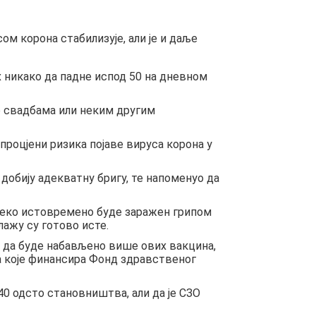
м корона стабилизује, али је и даље
х никако да падне испод 50 на дневном
 о свадбама или неким другим
а процјени ризика појаве вируса корона у
добију адекватну бригу, те напоменуо да
а неко истовремено буде заражен грипом
лажу су готово исте.
о да буде набављено више ових вакцина,
за које финансира Фонд здравственог
0 одсто становништва, али да је СЗО