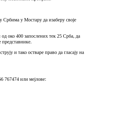
ну Србима у Мостару да изаберу своје
 од око 400 запослених тек 25 Срба, да
е представнике.
струју и тако остваре право да гласају на
66 767474 или мејлове: