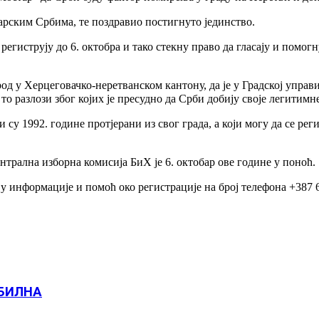
арским Србима, те поздравио постигнуто јединство.
 региструју до 6. октобра и тако стекну право да гласају и помог
д у Херцеговачко-неретванском кантону, да је у Градској управи
 то разлози због којих је пресудно да Срби добију своје легитимн
 су 1992. године протјерани из свог града, а који могу да се реги
ентрална изборна комисија БиХ је 6. октобар ове године у поноћ.
ју информације и помоћ око регистрације на број телефона +387 
БИЛНА