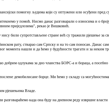
инансијски помогну људима који су оптужени или осуђени пред с
текнемо у помоћ. Нисмо данас разговарали о износима и о броју
ивним приједлозима", рекао је Вишковић.
 нису били супротстављене стране већ су тражили рјешење за сво
бинском рату, стварао сам Српску и на то сам поносан. Данас са
овог момента нашли и да ћемо у будућности трагати и за неким тр
ирао добрим одлукама за дио чланства БОРС-а и бораца, а посебн
запослене демобилисане борце. Ми ћемо у складу са могућности
ним рјешењима Владе.
и разговараћемо када она буду на дневном реду извршне власти к