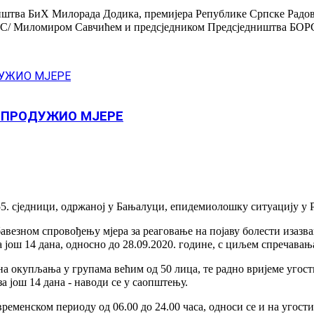
дништва БиХ Милорада Додика, премијера Републике Српске Радо
ОРС/ Миломиром Савчићем и предсједником Предсједништва БОР
 ПРОДУЖИО МЈЕРЕ
 55. сједници, одржаној у Бањалуци, епидемиолошку ситуацију у
авезном спровођењу мјера за реаговање на појаву болести изаз
а још 14 дана, односно до 28.09.2020. године, с циљем спречава
авна окупљања у групама већим од 50 лица, те радно вријеме угос
а још 14 дана - наводи се у саопштењу.
менском периоду од 06.00 до 24.00 часа, односи се и на угостит