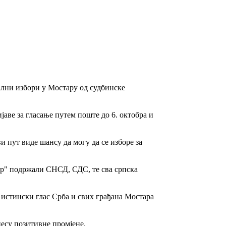
кални избори у Мостару од судбинске
аве за гласање путем поште до 6. октобра и
и пут виде шансу да могу да се изборе за
стар" подржали СНСД, СДС, те сва српска
 истински глас Срба и свих грађана Мостара
несу позитивне промјене.