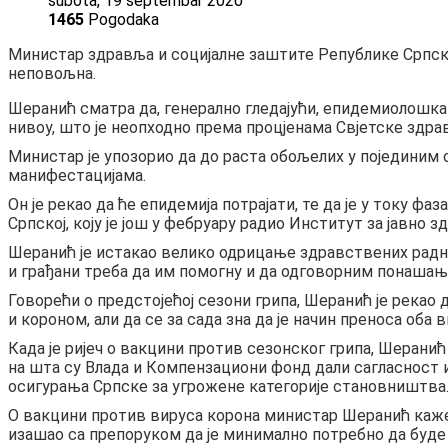
subota, 19 septembar 2020
1465
Pogodaka
Министар здравља и социјалне заштите Републике Српске А
неповољна.
Шеранић сматра да, генерално гледајући, епидемиолошка 
нивоу, што је неопходно према процјенама Свјетске здра
Министар је упозорио да до раста обољелих у појединим 
манифестацијама.
Он је рекао да ће епидемија потрајати, те да је у току фа
Српској, коју је још у фебруару радио Институт за јавно 
Шеранић је истакао велико одрицање здравствених радни
и грађани треба да им помогну и да одговорним понашањ
Говорећи о предстојећој сезони грипа, Шеранић је рекао
и короном, али да се за сада зна да је начин преноса оба
Када је ријеч о вакцини против сезонског грипа, Шерани
на шта су Влада и Компензациони фонд дали сагласност и 
осигурања Српске за угрожене категорије становништва
О вакцини против вируса корона министар Шеранић каже д
изашао са препоруком да је минимално потребно да буд