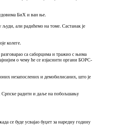
удовима БиХ и ван ње.
 људи, али радићемо на томе. Састанак је
је колеге.
м разговарао са саборцима и тражио с њима
ајнијим о чему ће се изјаснити органи БОРС-
о оних незапослених и демобилисаних, што је
ма Српске радити и даље на побољшању
ада се буде усвајао буџет за наредну годину