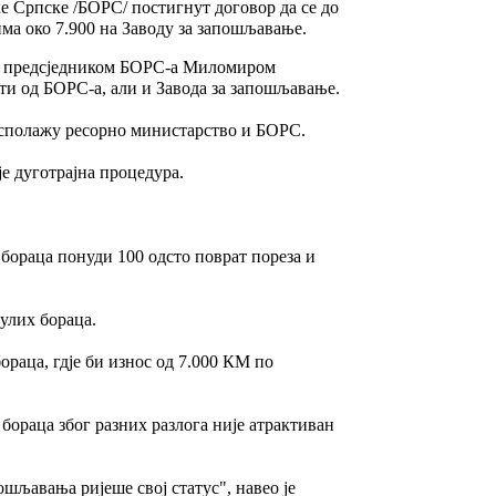
е Српске /БОРС/ постигнут договор да се до
има око 7.900 на Заводу за запошљавање.
са предсједником БОРС-а Миломиром
ти од БОРС-а, али и Завода за запошљавање.
располажу ресорно министарство и БОРС.
је дуготрајна процедура.
 бораца понуди 100 одсто поврат пореза и
нулих бораца.
ораца, гдје би износ од 7.000 КМ по
 бораца због разних разлога није атрактиван
ошљавања ријеше свој статус", навео је