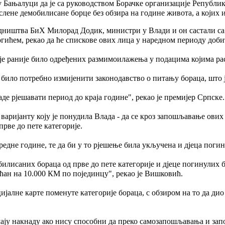
 Бањалуци да је са руководством Борачке организације Републик
ослене демобилисане борце без обзира на године живота, а којих 
једништва БиХ Милорад Додик, министри у Влади и он састали 
ићем, рекао да ће спискове ових лица у наредном периоду доби
ер је раније било одређених размимоилажења у подацима којима 
и било потребно измијенити законодавство о питању бораца, што 
ладе рјешавати период до краја године", рекао је премијер Српске.
варијанту коју је понудила Влада - да се кроз запошљавање ових
рве до пете категорије.
редне године, те да би у то рјешење била укључена и дјеца поги
илисаних бораца од прве до пете категорије и дјеце погинулих б
ан на 10.000 КМ по појединцу", рекао је Вишковић.
ијалне карте поменуте категорије бораца, с обзиром на то да дио
имају накнаду ако нису способни да преко самозапошљавања и зап