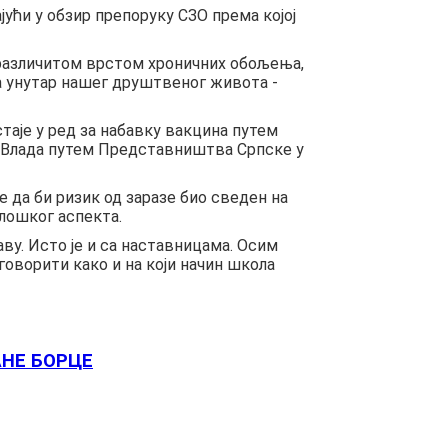
ући у обзир препоруку СЗО према којој
и различитом врстом хроничних обољења,
ја унутар нашег друштвеног живота -
стаје у ред за набавку вакцина путем
ела Влада путем Представништва Српске у
е да би ризик од заразе био сведен на
олошког аспекта.
ву. Исто је и са наставницама. Осим
говорити како и на који начин школа
НЕ БОРЦЕ