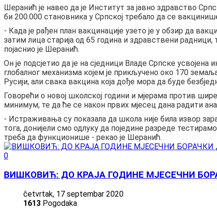
Шеранић је навео да је Институт за јавно здравство Српс
би 200.000 становника у Српској требало да се вакциниш
- Када је рађен план вакцинације узето је у обзир да ва
затим лица старија од 65 година и здравствени радници, 
појаснио је Шеранић.
Он је подсјетио да је на сједници Владе Српске усвојена 
глобалног механизма којем је прикључено око 170 земаља,
Русији, али свака вакцина која дође мора да буде безбјед
Говорећи о новој школској години и мјерама против ширењ
минимум, те да ће се након првих мјесец дана радити ана
- Истраживања су показала да школа није била извор зара
тога, донијели смо одлуку да поједине разреде тестирамо
треба да функционише - рекао је Шеранић.
0
ВИШКОВИЋ: ДО КРАЈА ГОДИНЕ МЈЕСЕЧНИ БО
četvrtak, 17 septembar 2020
1613
Pogodaka