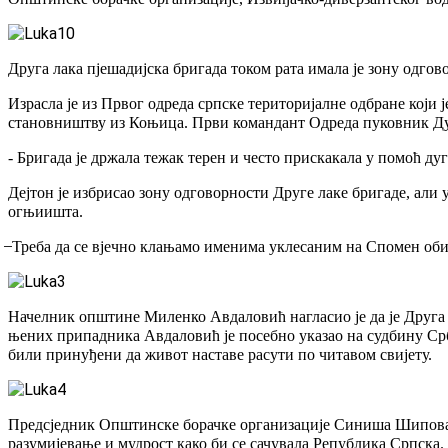
Друга лака пјешадијска бригада током рата имала је зону одг
Израсла је из Првог одреда српске територијалне одбране који
становништву из Коњица. Први командант Одреда пуковник Душа
- Бригада је држала тежак терен и често прискакала у помоћ дуг
Дејтон је избрисао зону одговорности Друге лаке бригаде, али 
огњиишта.
̶ Треба да се вјечно клањамо именима уклесаним на Спомен обиље
Начелник општине Миленко Авдаловић нагласио је да је Друга 
њених припадника Авдаловић је посебно указао на судбину Срб
били принуђени да живот наставе расути по читавом свијету.
Предсједник Општинске борачке организације Синиша Шиповац п
разумијевање и мудрост како би се сачувала Република Српска.