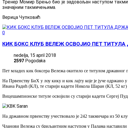
Тренер Момир Брењо био је задовољан наступом такмича
значајним такмичењима.
Верица Чупковић
0
КИК БОКС КЛУБ ВЕЛЕЖ ОСВОЈИО ПЕТ ТИТУЛА
nedelja, 15 april 2018
2597
Pogodaka
Пет младих кик боксера Вележа окитило се титулом државног 
На Првенству БиХ у лоу кику и кик лајту које је јуче одржано
Ивана Радић (КЛ), те старији кадети Никола Шаран (КЛ, 52 кг) 
Вицешампионске титуле освојили су старији кадети Сергеј Пудар
На државном првенству учествовало је 242 такмичара из 50 клу
Чланови Вележа су бриљантним наступом у Палама наставили к