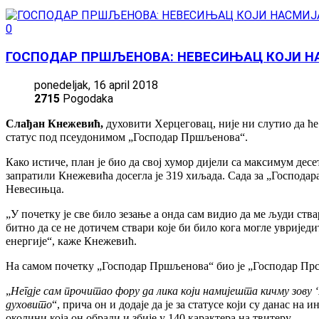
0
ГОСПОДАР ПРШЉЕНОВА: НЕВЕСИЊАЦ КОЈИ Н
ponedeljak, 16 april 2018
2715
Pogodaka
Слађан Кнежевић,
духовити Херцеговац, није ни слутио да ће
статус под псеудонимом „Господар Пршљенова“.
Како истиче, план је био да свој хумор дијели са максимум десе
запратили Кнежевића досегла је 319 хиљада. Сада за „Господар
Невесињца.
„У почетку је све било зезање а онда сам видио да ме људи ст
битно да се не дотичем ствари које би било кога могле увријед
енергије“, каже Кнежевић.
На самом почетку „Господар Пршљенова“ био је „Господар Прс
„
Негдје сам прочитао фору да лика који намијешта кичму зову
духовито
“, прича он и додаје да је за статусе који су данас н
околини која он обради и збије у 140 карактера на твитеру.