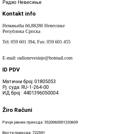
Радио Невесиње
Kontakt
info
Немањића бб,88280 Невесиње
Република Српска
Tel: 059 601 394, Fax: 059 601 455
E-mail: radionevesinje@hotmail.com
ID
PDV
Матични број: 01805053
Рј. суда: RU-1-264-00
ИД број : 4401396050004
Žiro
Računi
Рачун јавних прихода: 5520060001233609
Врста прихода: 722591