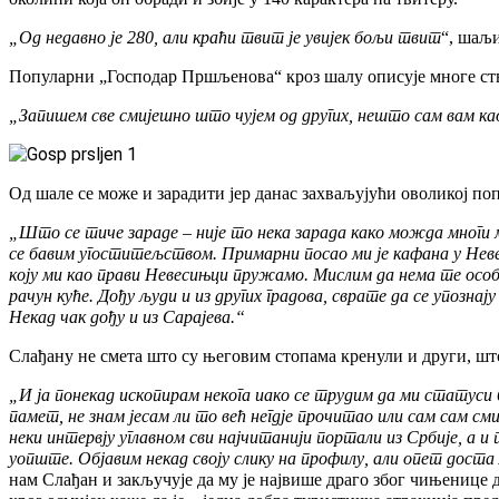
„Од недавно је 280, али краћи твит је увијек бољи твит
“, шаљ
Популарни „Господар Пршљенова“ кроз шалу описује многе ствар
„Запишем све смијешно што чујем од других, нешто сам вам као
Од шале се може и зарадити јер данас захваљујући оволикој п
„Што се тиче зараде – није то нека зарада како можда многи м
се бавим угоститељством. Примарни посао ми је кафана у Невеси
коју ми као прави Невесињци пружамо. Мислим да нема те особе к
рачун куће. Дођу људи и из других градова, сврате да се упоз
Некад чак дођу и из Сарајева.“
Слађану не смета што су његовим стопама кренули и други, што
„И ја понекад ископирам некога иако се трудим да ми статуси 
памет, не знам јесам ли то већ негдје прочитао или сам сам см
неки интервју углавном сви најчитанији портали из Србије, а и 
уопште. Објавим некад своју слику на профилу, али опет доста
нам Слађан и закључује да му је највише драго због чињенице 