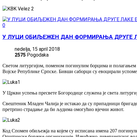
0
У ЛУЦИ ОБИЉЕЖЕН ДАН ФОРМИРАЊА ДРУГЕ Л
nedelja, 15 april 2018
2575
Pogodaka
Светом литургијом, поменом погинулим борцима и полагањем в
Војске Републике Српске. Бивши саборци су евоцирали успомен
У Цркви успења пресвете Богородице служена је света литургија
Свештеник Младен Чалија је истакао да су припадници бригаде
претрпио страдање да би људима омогућио вјечни живот.
Код Спомен обиљежја на којем су исписана имена 207 погинул
Општинске борачке организације, Извиђачко-диверзантског во