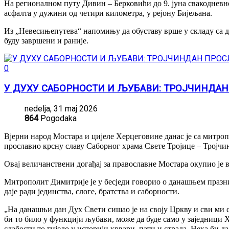
На регионалном путу Дивин – Берковићи до 9. јуна свакодневно 
асфалта у дужини од четири километра, у рејону Бијељана.
Из „Невесињепутева“ напомињу да обуставу врше у складу са 
буду завршени и раније.
0
У ДУХУ САБОРНОСТИ И ЉУБАВИ: ТРОЈЧИНДА
nedelja, 31 maj 2026
864
Pogodaka
Вјерни народ Мостара и цијеле Херцеговине данас је са митр
прославио крсну славу Саборног храма Свете Тројице – Тројчи
Овај величанствени догађај за православне Мостара окупио је 
Митрополит Димитрије је у бесједи говорио о данашњем празнику
даје ради јединства, слоге, братства и саборности.
„На данашњи дан Дух Свети сишао је на своју Цркву и сви ми с
би то било у функцији љубави, може да буде само у заједници Х
слабости то тијело у историји крвари, пати и страда. Нека би да