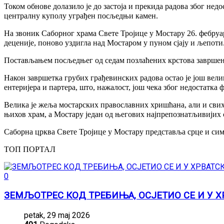
Током обнове долазило је до застоја и прекида радова због недо
централну куполу уграђен посљедњи камен.
На звоник Саборног храма Свете Тројице у Мостару 26. фебруар
деценије, поново уздигла над Мостаром у пуном сјају и љепоти
Постављањем посљедњег од седам позлаћених крстова завршени
Након завршетка грубих грађевинских радова остао је још вели
ентеријера и партера, што, нажалост, још чека због недостатка 
Велика је жеља мостарских православних хришћана, али и свих
њихов храм, а Мостару један од његових најпрепознатљивијих 
Саборна црква Свете Тројице у Мостару представља срце и симб
ТОП ПОРТАЛ
0
ЗЕМЉОТРЕС КОД ТРЕБИЊА, ОСЈЕТИО СЕ И У Х
petak, 29 maj 2026