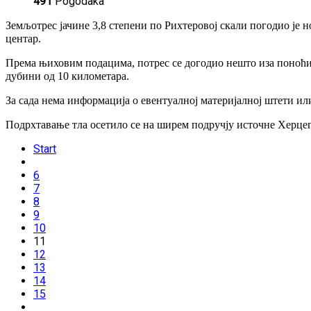
491
Pogodaka
Земљотрес јачине 3,8 степени по Рихтеровој скали погодио је
центар.
Према њиховим подацима, потрес се догодио нешто иза поноћи,
дубини од 10 километара.
За сада нема информација о евентуалној материјалној штети ил
Подрхтавање тла осетило се на ширем подручју источне Херцег
Start
6
7
8
9
10
11
12
13
14
15