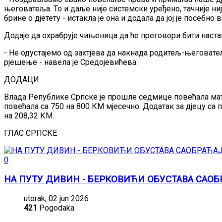
његоватеља. То и даље није системски уређено, тачније ни
брине о дјетету - истакла је она и додала да јој је посе
Додаје да охрабрује чињеница да ће преговори бити настав
- Не одустајемо од захтјева да накнада родитељ-његоватељ
рјешење - навела је Средојевићева.
ДОДАЦИ
Влада Републике Српске је прошле седмице повећала мате
повећала са 750 на 800 КМ мјесечно. Додатак за дјецу са 
на 208,32 КМ.
ГЛАС СРПСКЕ
0
НА ПУТУ ДИВИН - БЕРКОВИЋИ ОБУСТАВА САОБР
utorak, 02 jun 2026
421
Pogodaka