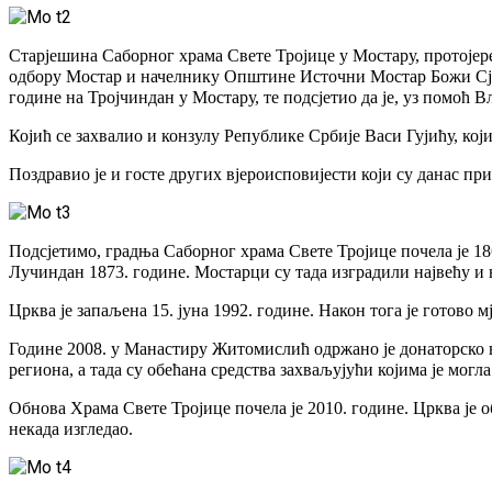
Старјешина Саборног храма Свете Тројице у Мостару, протојере
одбору Мостар и начелнику Општине Источни Мостар Божи Сјера
године на Тројчиндан у Мостару, те подсјетио да је, уз помоћ
Којић се захвалио и конзулу Републике Србије Васи Гујићу, који
Поздравио је и госте других вјероисповијести који су данас пр
Подсјетимо, градња Саборног храма Свете Тројице почела је 186
Лучиндан 1873. године. Мостарци су тада изградили највећу и
Црква је запаљена 15. јуна 1992. године. Након тога је готово 
Године 2008. у Манастиру Житомислић одржано је донаторско 
региона, а тада су обећана средства захваљујући којима је могл
Обнова Храма Свете Тројице почела је 2010. године. Црква је о
некада изгледао.