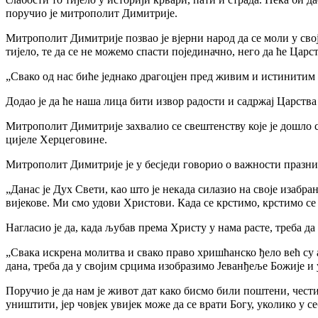
поручио је митрополит Димитрије.
Митрополит Димитрије позвао је вјерни народ да се моли у сво
тијело, те да се не можемо спасти појединачно, него да ће Царс
„Свако од нас биће једнако драгоцјен пред живим и истинитим
Додао је да ће наша лица бити извор радости и садржај Царства
Митрополит Димитрије захвалио се свештенству које је дошло са
цијеле Херцеговине.
Митрополит Димитрије је у бесједи говорио о важности празник
„Данас је Дух Свети, као што је некада силазио на своје изабр
вијекове. Ми смо удови Христови. Када се крстимо, крстимо с
Нагласио је да, када љубав према Христу у нама расте, треба да
„Свака искрена молитва и свако право хришћанско ђело већ су 
дана, треба да у својим срцима изобразимо Јеванђеље Божије 
Поручио је да нам је живот дат како бисмо били поштени, чест
уништити, јер човјек увијек може да се врати Богу, уколико у 