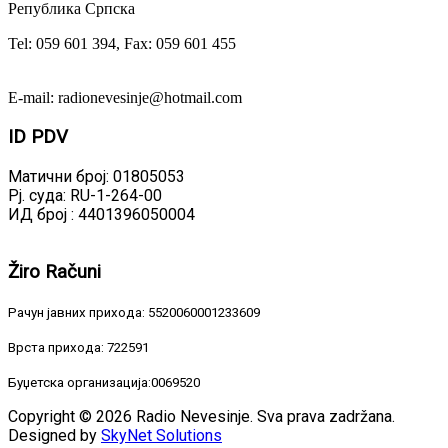
Република Српска
Tel: 059 601 394, Fax: 059 601 455
E-mail: radionevesinje@hotmail.com
ID
PDV
Матични број: 01805053
Рј. суда: RU-1-264-00
ИД број : 4401396050004
Žiro
Računi
Рачун јавних прихода: 5520060001233609
Врста прихода: 722591
Буџетска организација:0069520
Copyright © 2026 Radio Nevesinje. Sva prava zadržana.
Designed by
SkyNet Solutions