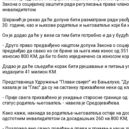
Закона о социјалној заштити ради регулисања права члано
инвалидитетом.
Шеранић је рекао да ће допуне бити разматране ради увођ
30. године, као и њихове родитеље и његоватеље који би 
Он је додао да ће у вези са тим бити потребно и да у будућ
- Друго право предвиђено нацртом допуна Закона о социјалн
предвиђао да свако ко се брине за њега има износ од 351
износио 800 КМ, да би то било изједначено са износом кој
Додао је да ће сљедећи корак бити рјешавање и питања у
издвојити 41 милион КМ.
Представница Удружење "Плави свијет" из Бањалуке, "Дуг
казала је за "Глас" да су на састанку прихваћени неки од кљ
- Прије свега прихваћено је укидање старосне границе о
статус родитељ-његоватељ - навела је Средојевићева.
Како каже, накнада за родитеља-његоватеља остаје на до
одстотним инвалидитетом са досадашњих 260 на 800 КМ, 
- Поздрављамо свако повећање права и примања наше дје