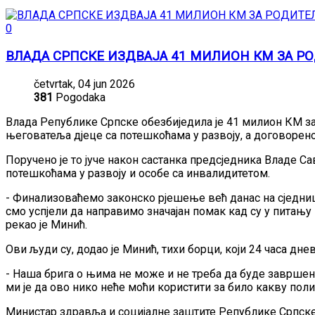
0
ВЛАДА СРПСКЕ ИЗДВАЈА 41 МИЛИОН КМ ЗА Р
četvrtak, 04 jun 2026
381
Pogodaka
Влада Републике Српске обезбиједила је 41 милион КМ з
његоватеља дјеце са потешкоћама у развоју, а договорено
Поручено је то јуче након састанка предсједника Владе С
потешкоћама у развоју и особе са инвалидитетом.
- Финализоваћемо законско рјешење већ данас на сједниц
смо успјели да направимо значајан помак кад су у питању п
рекао је Минић.
Ови људи су, додао је Минић, тихи борци, који 24 часа дне
- Наша брига о њима не може и не треба да буде завршена
ми је да ово нико неће моћи користити за било какву поли
Министар здравља и социјалне заштите Републике Српске 