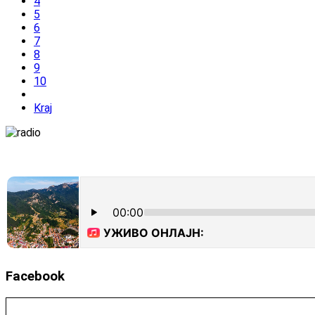
4
5
6
7
8
9
10
Kraj
Facebook