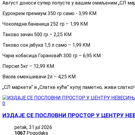
Август доноси супер попусте у вашим омиљеним „СЛ марке
Еурокрем премиум 350 гр само - 3,99 КМ
Чоколадна бананица 252 гр – 1,99 КМ
Таково зачин 500 гр – 2,25 КМ
Таково сок јабука 1,5 л само – 1,99 КМ
Чајна кобасица Горановић 300 гр – 6,95 КМ
Персил 5кг – 12,99 КМ
Виола омекшивачи 2л – 4,25 КМ
„СЛ маркети“ и „Слатке куће“ купуј паметно, живи слатко!
0
ИЗДАЈЕ СЕ ПОСЛОВНИ ПРОСТОР У ЦЕНТРУ Н
petak, 31 jul 2026
1067
Pogodaka