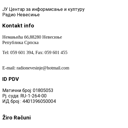
ЈУ Центар за информисање и културу
Радио Невесиње
Kontakt
info
Немањића бб,88280 Невесиње
Република Српска
Tel: 059 601 394, Fax: 059 601 455
E-mail: radionevesinje@hotmail.com
ID
PDV
Матични број: 01805053
Рј. суда: RU-1-264-00
ИД број : 4401396050004
Žiro
Računi