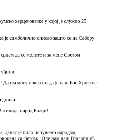
мско херцеговачке у којој је служио 25
ка је симболично описао зашто се на Сабору
м срцем да се молите и за мене Светом
 туђини:
у! Да им могу показати да је наш Бог Христос
љедника.
Василија, народ Божји!
, данас је било испуњено народом,
оворена са сјетом: "Оде нам наш Григорије".