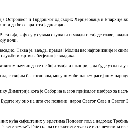
ја Острошког и Тврдошког од својих Херцеговаца и Епархије заху
ни и да ће се вратити једног дана".
силија, коју су у сузама слушали и млади и сиједе главе, влади
оју воли.
м засадио. Таква је, ваљда, правда! Молим вас најпонизније и сви
 служби и жртви - бесједио је владика.
животом научио да се не боји змија и шкоприја, да буде уз њега у
ем да, с твојим благословом, могу помоћи нашем расијаном народ
ику Димитрија кога је Сабор на његов приједлог изабрао за нас
 Будите му оно на шта сте позвани, народ Светог Саве и Светог 
ених кућа смјештених у врлетима Поповог поља надомак Требиња
свете земље". Гдје год да се окренете чуло се иста реченица изг