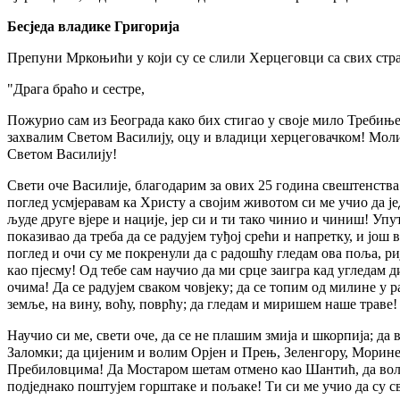
Бесједа владике Григорија
Препуни Мркоњићи у који су се слили Херцеговци са свих стран
"Драга браћо и сестре,
Пожурио сам из Београда како бих стигао у своје мило Требиње 
захвалим Светом Василију, оцу и владици херцеговачком! Моли
Светом Василију!
Свети оче Василије, благодарим за ових 25 година свештенства 
поглед усмјеравам ка Христу а својим животом си ме учио да ј
људе друге вјере и нације, јер си и ти тако чинио и чиниш! Уп
показивао да треба да се радујем туђој срећи и напретку, и још
поглед и очи су ме покренули да с радошћу гледам ова поља, рије
као пјесму! Од тебе сам научио да ми срце заигра кад угледам 
очима! Да се радујем сваком човјеку; да се топим од милине 
земље, на вину, воћу, поврћу; да гледам и миришем наше траве!
Научио си ме, свети оче, да се не плашим змија и шкорпија; да
Заломки; да цијеним и волим Орјен и Прењ, Зеленгору, Морин
Пребиловцима! Да Мостаром шетам отмено као Шантић, да воли
подједнако поштујем горштаке и пољаке! Ти си ме учио да су св