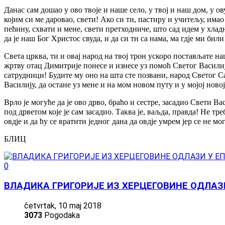
Данас сам дошао у ово твоје и наше село, у твој и наш дом, у 
којим си ме даровао, свети! Ако си ти, пастиру и учитељу, има
пећину, схвати и мене, свети претходниче, што сад идем у хлад
да је наш Бог Христос свуда, и да си ти са нама, ма гдје ми били
Света црква, ти и овај народ на твој трон ускоро постављате н
жртву отац Димитрије понесе и изнесе уз помоћ Светог Василиј
сатрудници! Будите му оно на шта сте позвани, народ Светог С
Василију, да остане уз мене и на мом новом путу и у мојој ново
Врло је могуће да је ово дрво, браћо и сестре, засадио Свети Ва
под дрветом које је сам засадио. Таква је, ваљда, правда! Не т
овдје и да ћу се вратити једног дана да овдје умрем јер се не 
БЛИЦ
0
ВЛАДИКА ГРИГОРИЈЕ ИЗ ХЕРЦЕГОВИНЕ ОДЛАЗ
četvrtak, 10 maj 2018
3073
Pogodaka