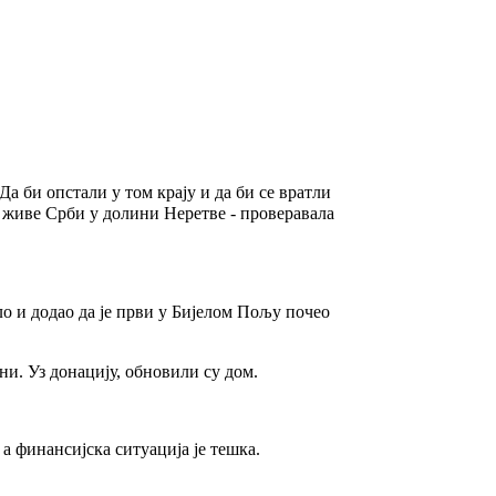
Да би опстали у том крају и да би се вратли
ко живе Срби у долини Неретве - проверавала
ло и додао да је први у Бијелом Пољу почео
ни. Уз донацију, обновили су дом.
а финансијска ситуација је тешка.