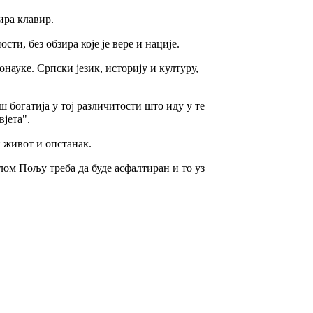
ира клавир.
ти, без обзира које је вере и нације.
науке. Српски језик, историју и културу,
 богатија у тој различитости што иду у те
вјета".
 живот и опстанак.
елом Пољу треба да буде асфалтиран и то уз