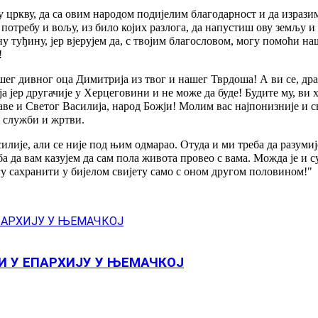
ову цркву, да са овим народом подијелим благодарност и да израз
о потребу и вољу, из било којих разлога, да напустиш ову земљу 
ну туђину, јер вјерујем да, с твојим благословом, могу помоћи н
!
ашег дивног оца Димитрија из твог и нашег Тврдоша! А ви се, дра
а јер другачије у Херцеговини и не може да буде! Будите му, ви
аве и Светог Василија, народ Божји! Молим вас најпонизније и с
ј служби и жртви.
силије, али се није под њим одмарао. Отуда и ми треба да разумиј
реба да вам казујем да сам пола живота провео с вама. Можда је 
могу сахранити у бијелом свијету само с оном другом половином!"
И У ЕПАРХИЈУ У ЊЕМАЧКОЈ