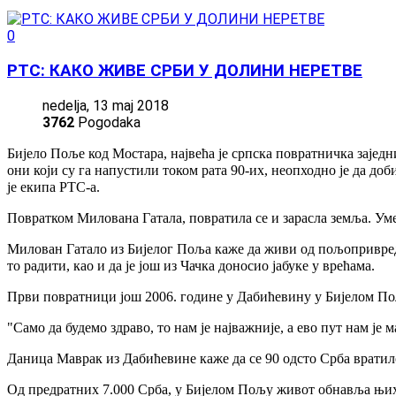
0
РТС: КАКО ЖИВЕ СРБИ У ДОЛИНИ НЕРЕТВЕ
nedelja, 13 maj 2018
3762
Pogodaka
Бијело Поље код Мостара, највећа је српска повратничка заједн
они који су га напустили током рата 90-их, неопходно је да до
је екипа РТС-а.
Повратком Милована Гатала, повратила се и зарасла земља. Умес
Милован Гатало из Бијелог Поља каже да живи од пољопривреде.
то радити, као и да је још из Чачка доносио јабуке у врећама.
Први повратници још 2006. године у Дабићевину у Бијелом Пољу
"Само да будемо здраво, то нам је најважније, а ево пут нам је
Даница Маврак из Дабићевине каже да се 90 одсто Срба вратило
Од предратних 7.000 Срба, у Бијелом Пољу живот обнавља њих 1