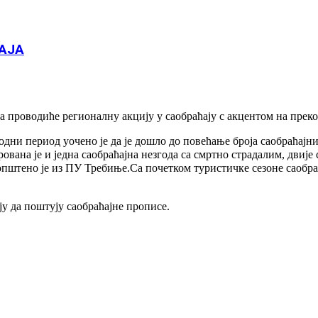
МАЈА
 проводиће регионалну акцију у саобраћају с акцентом на прек
одни период уочено је да је дошло до повећање броја саобраћајн
ована је и једна саобраћајна незгода са смртно страдалим, двиј
општено је из ПУ Требиње.Са почетком туристичке сезоне саобр
ју да поштују саобраћајне прописе.