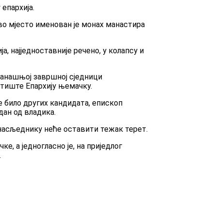
епархија.
во мјесто именован је монах манастира
а, најједноставније речено, у колапсу и
данашњој завршној сједници
тиште Епархију њемачку.
е било других кандидата, епископ
дан од владика.
м насљеднику неће оставити тежак терет.
е, а једногласно је, на приједлог
.