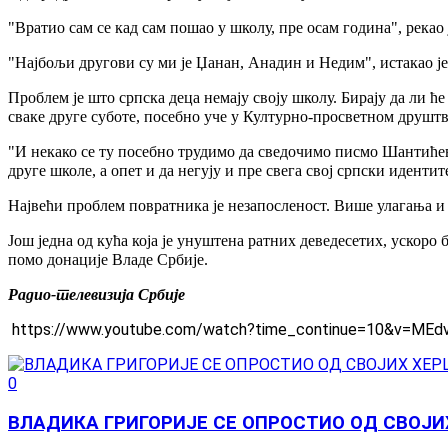
"Вратио сам се кад сам пошао у школу, пре осам година", рекао 
"Најбољи другови су ми је Џанан, Анадин и Недим", истакао је д
Проблем је што српска деца немају своју школу. Бирају да ли ћ
сваке друге суботе, посебно уче у Културно-просветном друштв
"И некако се ту посебно трудимо да сведочимо писмо Шантићево
друге школе, а опет и да негују и пре свега свој српски иден
Највећи проблем повратника је незапосленост. Више улагања и 
Још једна од кућа која је унуштена ратних деведесетих, ускоро 
помо донације Владе Србије.
Радио-телевизија Србије
https://www.youtube.com/watch?time_continue=10&v=M
0
ВЛАДИКА ГРИГОРИЈЕ СЕ ОПРОСТИО ОД СВОЈИ