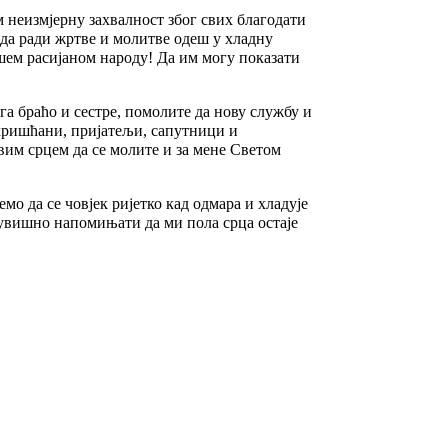
им неизмјерну захвалност због свих благодати
и да ради жртве и молитве одеш у хладну
ашем расијаном народу! Да им могу показати
га браћо и сестре, помолите да нову службу и
 хришћани, пријатељи, сапутници и
вим срцем да се молите и за мене Светом
емо да се човјек ријетко кад одмара и хладује
и сувишно напомињати да ми пола срца остаје