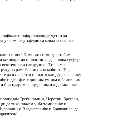
о најбоље и најприкладније мјесто да
а у овом часу заједно са мном захвалите
ставио самог! Помогао си ми да с тобом
 ме покретао и подстицао да волим сусједе,
е свештенике и сатруднике. Ти си ми
им руку на раме болних и немоћних. Твој
е те да их осјетим и видим као дар, као слику,
диће и дјевојке, с дивним умним и блиставим
м и благодарим на чудесним плодовима ове
 исповиједам Требишњици, Неретви, Брегави,
ци; да тихо плачем у Житомислићу и
Дубровнику, Владиславиће и Бошковиће; да
ведржитељ!