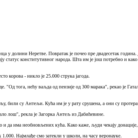
ица у долини Неретве. Повратак је почео пре двадесетак година. 
бију статус конститутивног народа. Шта им је још потребно и ка
то корова - никло је 25.000 струка јагода.
 "Од тога, нећу ваљда од пензије од 300 марака", рекао је Гата
, били су Антељи. Кућа им је у рату срушена, а они су протера
 мало лош", рекла је Загорка Антељ из Дабићевине.
 и да има необновљених кућа. Како каже, људи чекају донације, 
.000. Најмлађе смо затекли у школи, на часу веронауке.