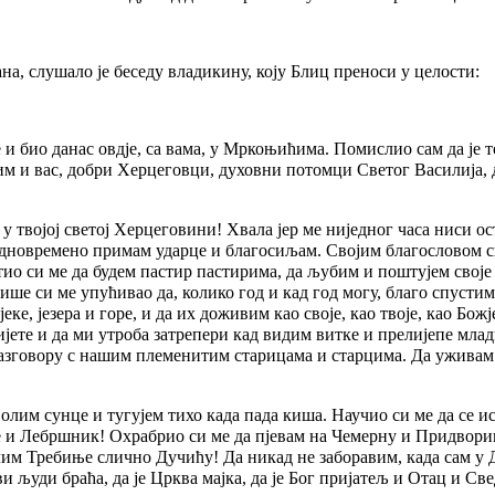
а, слушало је беседу владикину, коју Блиц преноси у целости:
и био данас овдје, са вама, у Мркоњићима. Помислио сам да је т
м и вас, добри Херцеговци, духовни потомци Светог Василија, д
у твојој светој Херцеговини! Хвала јер ме ниједног часа ниси о
едновремено примам ударце и благосиљам. Својим благословом си
утио си ме да будем пастир пастирима, да љубим и поштујем свој
 више си ме упућивао да, колико год и кад год могу, благо спуст
ке, језера и горе, и да их доживим као своје, као твоје, као Божј
дијете и да ми утроба затрепери кад видим витке и прелијепе мла
у разговору с нашим племенитим старицама и старцима. Да ужива
 волим сунце и тугујем тихо када пада киша. Научио си ме да се
е и Лебршник! Охрабрио си ме да пјевам на Чемерну и Придвори
м Требиње слично Дучићу! Да никад не заборавим, када сам у 
и људи браћа, да је Црква мајка, да је Бог пријатељ и Отац и С