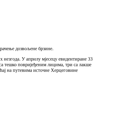
орачење дозвољене брзине.
их незгода. У априлу мјесецу евидентиране 33
е са тешко повријеђеним лицима, три са лакше
аћај на путевима источне Херцеговине