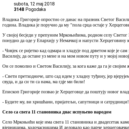
subota, 12 maj 2018
3148
Pogodaka
Владика Григорије опростио се данас на празник Светог Васили
година. Владика је поручио да му "пола срца остаје у Херцегови
У својој бесједи у препуним Мркоњићима, родном селу Светог Ва
понудио да оде у Епархију у Немачкој и напусти Херцеговину к
- Човјек се ријетко кад одмара и хладује под дрветом које је са
Василију, да остане уз мене и на мом новом путу и у мојој новој
Он се помолио и Светом Василију, за кога каже да га је својим 
- Свети претходниче, што сад идем у хладну туђину, јер вјеруј
свуда, и да си ти са нама, ма гдје ми били!
Епископ Григорије позвао је Херцеговце да поштују новог влад
- Будите му, ви хришћани, пријатељи, сапутници и сатрудници!
Село са свега 11 становника днас испуњено народом
Село Мркоњићи које има свега 11 становника и двадесетак кам
вјерницима, ходочасницима И деловало као парче херцеговачке "