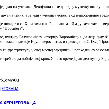
је један од ученика. Девојчица каже да иде у музичку школу и св
руги ученик, а за једну ученицу човек је од непроцењиве вреднос
е је похађати са Хрватима или Бошњацима. Имају само часове веро
у "Просвјета".
, културу Радуловићеву, историју Ћоровићеву и да деца буду баш
титет", каже Радивоје Круљ, вероучитељ и председник СПКД "Прос
у инфраструктуру у овој месној заједници, неопходни су за бољи
би требало да добије свој кров. У исто време један део пута у Биј
Edv5_qMW0Q
Х ХЕРЦЕГОВАЦА