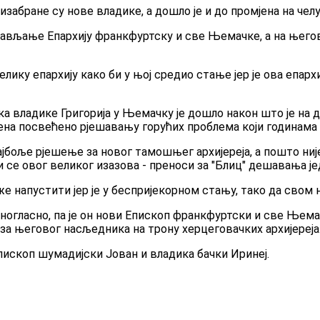
бране су нове владике, а дошло је и до промјена на челу 
прављање Епархију франкфуртску и све Њемачке, а на њего
лику епархију како би у њој средио стање јер је ова епархиј
а владике Григорија у Њемачку је дошло након што је на 
на посвећено рјешавању горућих проблема који годинама 
ајбоље рјешење за новог тамошњег архијереја, а пошто ниј
и се овог великог изазова - преноси за "Блиц" дешавања је
оже напустити јер је у беспријекорном стању, тако да сво
дногласно, па је он нови Епископ франкфуртски и све Њемачк
за његовог насљедника на трону херцеговачких архијереја
епископ шумадијски Јован и владика бачки Иринеј.