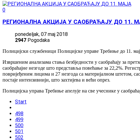
0
РЕГИОНАЛНА АКЦИЈА У САОБРАЋАЈУ ДО 11. 
ponedeljak, 07 maj 2018
2947
Pogodaka
Полицијски службеници Полицијске управе Требиње до 11. маја
Извршеним анализама стања безбједности у саобраћају за претх
саобраћајне незгоде што представља повећање за 22,2%. Регистр
повријеђеним лицима и 27 незгода са материјалном штетом, са
постаје интензивнији, што захтијева и већи опрез.
Полицијска управа Требиње апелује на све учеснике у саобраћа
Start
498
499
500
501
502