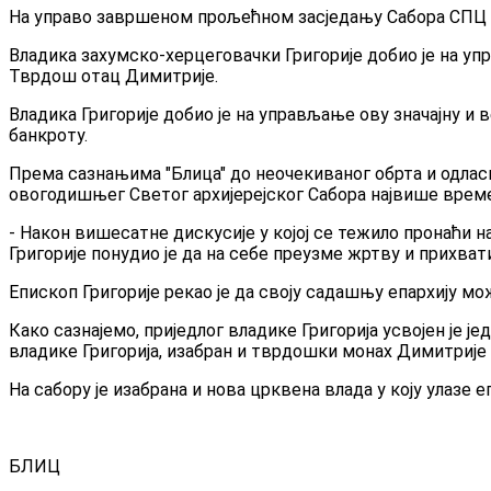
На управо завршеном прољећном засједању Сабора СПЦ иза
Владика захумско-херцеговачки Григорије добио је на у
Тврдош отац Димитрије.
Владика Григорије добио је на управљање ову значајну и ве
банкроту.
Према сазнањима "Блица" до неочекиваног обрта и одласк
овогодишњег Светог архијерејског Сабора највише време
- Након вишесатне дискусије у којој се тежило пронаћи н
Григорије понудио је да на себе преузме жртву и прихват
Епископ Григорије рекао је да своју садашњу епархију м
Како сазнајемо, приједлог владике Григорија усвојен је је
владике Григорија, изабран и тврдошки монах Димитрије 
На сабору је изабрана и нова црквена влада у коју улазе 
БЛИЦ