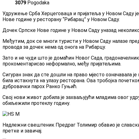
3079
Pogodaka
Удружење Срба Херцеговаца и пријатеља у Новом Саду је 
Нове године у ресторану “Рибарац” у Новом Саду.
Дочек Српске Нове године у Новом Саду уназад неколико г
Међутим, док се многи туристи у Новом Саду налазе пред
провода за дочек нема од онога на Рибарцу.
Зато и не чуди што је домаћин Новог Сада, градоначелни
прокоментарисао неформално, међу пријатељима.
Сигуран знак да сте дошли на право мјесто означавала је
била истакнута на улазу ресторана. Ова тробојка почетк
дубровачки парох Ранко Гуњић.
Свој нови живот добила је захваљујући младима овог удр
обиљежили протеклу годину.
Надлежни свештеник Предраг Толимир обавио је славски 
претке и завичај.