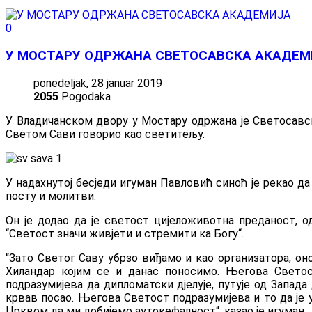
0
У МОСТАРУ ОДРЖАНА СВЕТОСАВСКА АКАДЕМ
ponedeljak, 28 januar 2019
2055
Pogodaka
У Владичанском двору у Мостару одржана је Светосавск
Светом Сави говорио као светитељу.
У надахнутој бесједи игуман Павловић синоћ је рекао д
посту и молитви.
Он је додао да је светост цијеложивотна преданост, о
“Светост значи живјети и стремити ка Богу“.
“Зато Светог Саву убрзо виђамо и као организатора, он
Хиландар којим се и данас поносимо. Његова Светос
подразумијева да дипломатски дјелује, путује од Запада
крвав посао. Његова Светост подразумијева и то да је 
Црквом да ми добијемо аутокефалност“, казао је игуман.