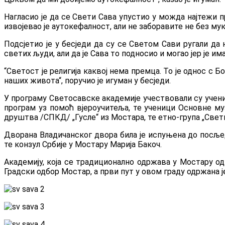
Нагласио је да се Свети Сава упустио у можда најтежи п
извојевао је аутокефалност, али не заборавите не без мук
Подсјетио је у бесједи да су се Светом Сави ругали да 
светих људи, али да је Сава то подносио и могао јер је и
“Светост је религија каквој нема премца. То је однос с Б
наших живота“, поручио је игуман у бесједи.
У програму Светосавске академије учествовали су учени
програм уз помоћ вјероучитеља, те ученици Основне му
друштва /СПКД/ „Гусле“ из Мостара, те етно-група „Све
Дворана Владичанског двора била је испуњена до посљед
те конзул Србије у Мостару Марија Бакоч.
Академију, која се традиционално одржава у Мостару од
Градски одбор Мостар, а први пут у овом граду одржана ј