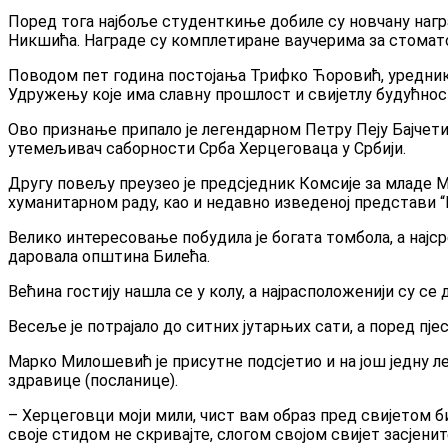
Поред тога најбоље студенткиње добиле су новчану награ
Никшића. Награде су комплетиране ваучерима за стомато
Поводом пет година постојања Трифко Ћоровић, уредник и
Удружењу које има славну прошлост и свијетлу будућнос
Ово признање припало је легендарном Петру Пеју Бајчети
утемељивач саборности Срба Херцеговаца у Србији.
Другу повељу преузео је предсједник Комсије за младе М
хуманитарном раду, као и недавно изведеној представи “
Велико интересовање побудила је богата томбола, а најср
даровала општина Билећа.
Већина гостију нашла се у колу, а најрасположенији су се
Весеље је потрајало до ситних јутарњих сати, а поред пјес
Марко Милошевић је присутне подсјетио и на још једну л
здравице (посланице).
– Херцеговци моји мили, чист вам образ пред свијетом био
своје стидом не скривајте, слогом својом свијет засјени