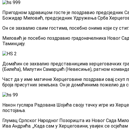
Пригодном здравицом госте је поздравио предсједник Са
Божидар Миловић, предсједник Удружења Срба Херцегова
Он се захвалио свим гостима, посебно онима који су сти
Миловић је посебно поздравио градоначелника Новог Сад
Таминџију.
Домаћин се захвалио представницима херцеговачких гра
(Билећа), Милутин Самарџић (Невесиње), ратном команд
Част да у име матичне Херцеговине поздрави овај скуп 
броја присутних земљака. Он је домаћинима пожелио да с
Након гуслара Радована Шојића своју тачку игре из Херце
постојања.
Глумац Српског Народног Позоришта из Новог Сада Милор
Ива Андрића. „Када сам у Херцеговини, увијек се осјећа