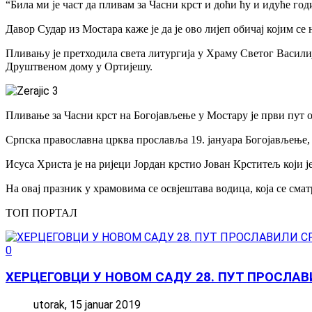
“Била ми је част да пливам за Часни крст и доћи ћу и идуће годи
Давор Судар из Мостара каже је да је ово лијеп обичај којим с
Пливању је претходила света литургија у Храму Светог Василија
Друштвеном дому у Ортијешу.
Пливање за Часни крст на Богојављење у Мостару је први пут 
Српска православна црква прославља 19. јануара Богојављење,
Исуса Христа је на ријеци Јордан крстио Јован Крститељ који ј
На овај празник у храмовима се освјештава водица, која се смат
ТОП ПОРТАЛ
0
ХЕРЦЕГОВЦИ У НОВОМ САДУ 28. ПУТ ПРОСЛА
utorak, 15 januar 2019