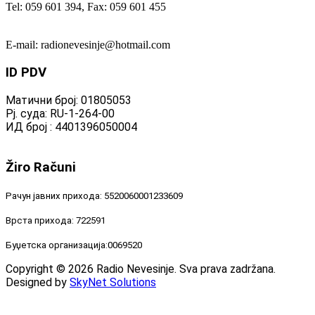
Tel: 059 601 394, Fax: 059 601 455
E-mail: radionevesinje@hotmail.com
ID
PDV
Матични број: 01805053
Рј. суда: RU-1-264-00
ИД број : 4401396050004
Žiro
Računi
Рачун јавних прихода: 5520060001233609
Врста прихода: 722591
Буџетска организација:0069520
Copyright © 2026 Radio Nevesinje. Sva prava zadržana.
Designed by
SkyNet Solutions