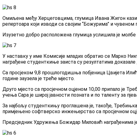
Омиљена међу Херцеговцима, глумица Ивана Жигон казивал
репертоара који изводи са својим “Божурима” и чувеном
Изузетно добро расположена глумица услишила је молбе 
У наставку у име Комисије младих обратио се Марко Никче
награђене студенткиње заиста су резултатима доказале 
Са просјеком 9,8 прошлогодишња побјеница Цвијета Илић
године заузела је треће мјесто.
Друго мјесто са просјечном оцјеном 10,00 припало је Т
учења Сара је широј јавности позната и по таленту за пје
За најбољу студенткињу проглашена је, такође, Требињка
примјењено софтверско инжењерство са просјечном оцје
Предсједник Удружења Божидар Миловић награђенима је 