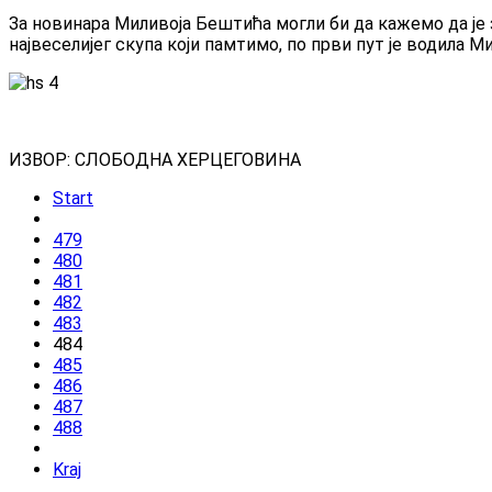
За новинара Миливоја Бештића могли би да кажемо да је
највеселијег скупа који памтимо, по први пут је водила М
ИЗВОР: СЛОБОДНА ХЕРЦЕГОВИНА
Start
479
480
481
482
483
484
485
486
487
488
Kraj