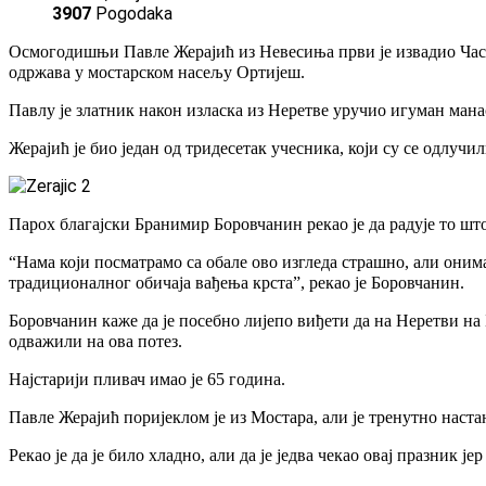
3907
Pogodaka
Осмогодишњи Павле Жерајић из Невесиња први је извадио Часн
одржава у мостарском насељу Ортијеш.
Павлу је златник након изласка из Неретве уручио игуман ма
Жерајић је био један од тридесетак учесника, који су се одлуч
Парох благајски Бранимир Боровчанин рекао је да радује то шт
“Нама који посматрамо са обале ово изгледа страшно, али онима к
традиционалног обичаја вађења крста”, рекао је Боровчанин.
Боровчанин каже да је посебно лијепо виђети да на Неретви на Б
одважили на ова потез.
Најстарији пливач имао је 65 година.
Павле Жерајић поријеклом је из Мостара, али је тренутно наст
Рекао је да је било хладно, али да је једва чекао овај празник ј