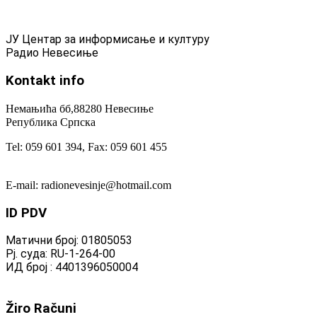
ЈУ Центар за информисање и културу
Радио Невесиње
Kontakt
info
Немањића бб,88280 Невесиње
Република Српска
Tel: 059 601 394, Fax: 059 601 455
E-mail: radionevesinje@hotmail.com
ID
PDV
Матични број: 01805053
Рј. суда: RU-1-264-00
ИД број : 4401396050004
Žiro
Računi