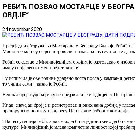
РЕБИЋ ПОЗВАО МОСТАРЦЕ У БЕОГР
ОВДЈЕ“
24 novembar 2020
Предсједник Удружења Мостараца у Београду Благоје Ребић изр
Мостарце који су се регистровали за гласање путем поште да гл
Ребић се састао с Миливојевићем с којим је разговарао о избор
имају своје легитимен представнике.
“Мислим да је ове године урађено доста посла у кампањи регис
то учини сами“, казао је Ребић.
Велики број људи који су се пријавили је и одбијен у Централн
Ипак, значајан број је и регистрован и ових дана добијају глас
препоручено поштом на адресу Централне изборне комисије.
“Наша сугестија је била да се мора бити јединствено да би се 
културе. Миливојевић је млада комплетна личност којој треба 