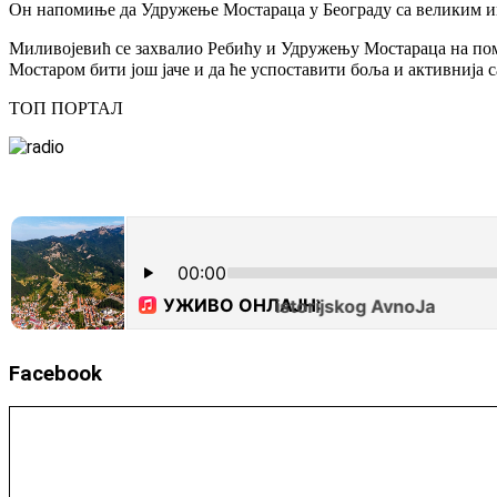
Он напомиње да Удружење Мостараца у Београду са великим ин
Миливојевић се захвалио Ребићу и Удружењу Мостараца на помоћ
Мостаром бити још јаче и да ће успоставити боља и активнија 
ТОП ПОРТАЛ
Facebook