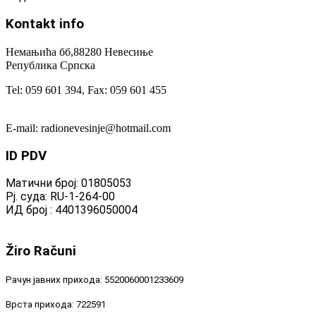
Kontakt
info
Немањића бб,88280 Невесиње
Република Српска
Tel: 059 601 394, Fax: 059 601 455
E-mail: radionevesinje@hotmail.com
ID
PDV
Матични број: 01805053
Рј. суда: RU-1-264-00
ИД број : 4401396050004
Žiro
Računi
Рачун јавних прихода: 5520060001233609
Врста прихода: 722591