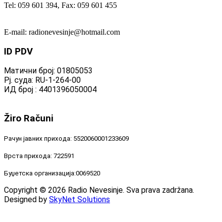
Tel: 059 601 394, Fax: 059 601 455
E-mail: radionevesinje@hotmail.com
ID
PDV
Матични број: 01805053
Рј. суда: RU-1-264-00
ИД број : 4401396050004
Žiro
Računi
Рачун јавних прихода: 5520060001233609
Врста прихода: 722591
Буџетска организација:0069520
Copyright © 2026 Radio Nevesinje. Sva prava zadržana.
Designed by
SkyNet Solutions