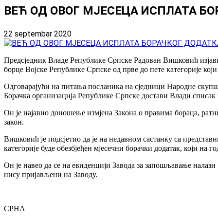
ВЕЋ ОД ОВОГ МЈЕСЕЦА ИСПЛАТА БО
22 septembar 2020
Предсједник Владе Републике Српске Радован Вишковић изјавио 
борце Војске Републике Српске од прве до пете категорије који
Одговарајући на питања посланика на сједници Народне скупшт
Борачка организација Републике Српске достави Влади списак
Он је најавио доношење измјена Закона о правима бораца, ратн
закон.
Вишковић је подсјетио да је на недавном састанку са предста
категорије буде обезбјеђен мјесечни борачки додатак, који на
Он је навео да се на евиденцији Завода за запошљавање налази
нису пријављени на Заводу.
СРНА