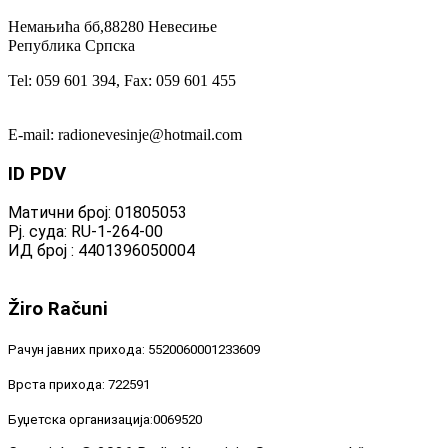
Немањића бб,88280 Невесиње
Република Српска
Tel: 059 601 394, Fax: 059 601 455
E-mail: radionevesinje@hotmail.com
ID
PDV
Матични број: 01805053
Рј. суда: RU-1-264-00
ИД број : 4401396050004
Žiro
Računi
Рачун јавних прихода: 5520060001233609
Врста прихода: 722591
Буџетска организација:0069520