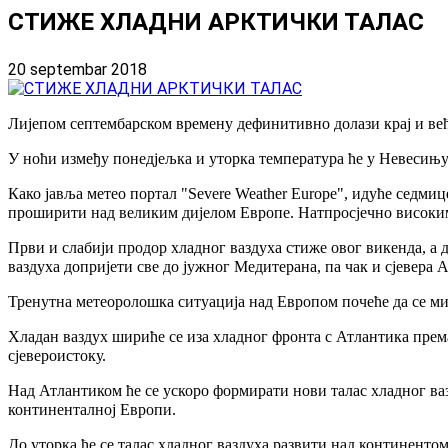
СТИЖЕ ХЛАДНИ АРКТИЧКИ ТАЛАС
20 septembar 2018
Лијепом септембарском времену дефинитивно долази крај и већ 
У ноћи између понедјељка и уторка температура ће у Невесињу
Како јавља метео портал "Severе Weather Europe", идуће седми
проширити над великим дијелом Европе. Натпросјечно високим т
Први и слабији продор хладног ваздуха стиже овог викенда, а 
ваздуха допријети све до јужног Медитерана, па чак и сјевера 
Тренутна метеоролошка ситуација над Европом почеће да се мије
Хладан ваздух шириће се иза хладног фронта с Атлантика према
сјевероистоку.
Над Атлантиком ће се ускоро формирати нови талас хладног ваз
континенталној Европи.
До уторка ће се талас хладног ваздуха развити над континенто