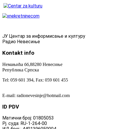
ЈУ Центар за информисање и културу
Радио Невесиње
Kontakt
info
Немањића бб,88280 Невесиње
Република Српска
Tel: 059 601 394, Fax: 059 601 455
E-mail: radionevesinje@hotmail.com
ID
PDV
Матични број: 01805053
Рј. суда: RU-1-264-00
ИД број : 4401396050004