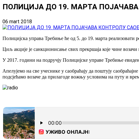
ПОЛИЦИЈА ДО 19. МАРТА ПОЈАЧАВ
06 mart 2018
Полицијска управа Требиње ће од 5. до 19. марта реализовати р
Циљ акције је санкционисање свих прекршаја које чине возачи 
У 2017. години на подручју Полицијске управе Требиње евиденти
Апелујемо на све учеснике у саобраћају да поштују саобраћајне
подсјећамо возаче да прилагоде вожњу условима на путу и вре