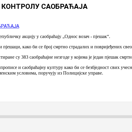
А КОНТРОЛУ САОБРАЋАЈА
епубличку акцију у саобраћају „Однос возач - пјешак“.
и пјешаци, како би се број смртно страдалих и повријеђених све
ране су 383 саобраћајне незгоде у којима је један пјешак смртн
 прописе и саобраћајну културу како би се безбједност свих учес
менским условима, поручују из Полицијске управе.