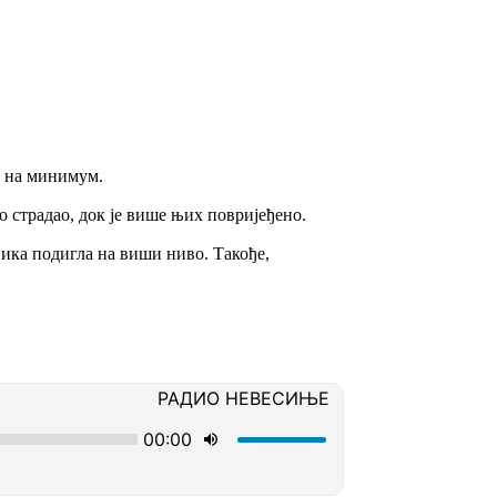
о на минимум.
о страдао, док је више њих повријеђено.
ника подигла на виши ниво. Такође,