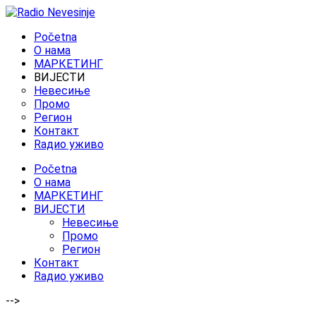
Početna
O нама
МАРКЕТИНГ
ВИЈЕСТИ
Невесиње
Промо
Регион
Контакт
Rадио уживо
Početna
O нама
МАРКЕТИНГ
ВИЈЕСТИ
Невесиње
Промо
Регион
Контакт
Rадио уживо
-->