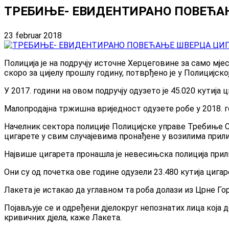
ТРЕБИЊЕ- ЕВИДЕНТИРАНО ПОВЕЋА
23 februar 2018
Полиција је на подручју источне Херцеговине за само мјес
скоро за цијелу прошлу годину, потврђено је у Полицијск
У 2017. години на овом подручју одузето је 45.020 кутија
Малопродајна тржишна вриједност одузете робе у 2018. го
Начелник сектора полиције Полицијске управе Требиње С
цигарете у свим случајевима пронађене у возилима прил
Највише цигарета пронашла је невесињска полиција прили
Они су од почетка ове године одузели 23.480 кутија цига
Лакета је истакао да углавном та роба долази из Црне Го
Појављује се и одређени дјелокруг непознатих лица која
кривичних дјела, каже Лакета.