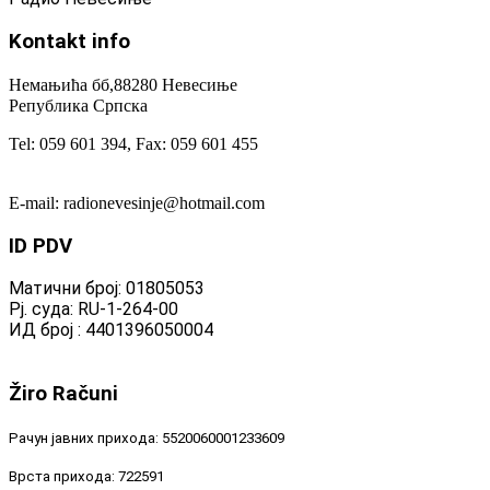
Kontakt
info
Немањића бб,88280 Невесиње
Република Српска
Tel: 059 601 394, Fax: 059 601 455
E-mail: radionevesinje@hotmail.com
ID
PDV
Матични број: 01805053
Рј. суда: RU-1-264-00
ИД број : 4401396050004
Žiro
Računi
Рачун јавних прихода: 5520060001233609
Врста прихода: 722591