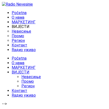
Početna
O нама
МАРКЕТИНГ
ВИЈЕСТИ
Невесиње
Промо
Регион
Контакт
Rадио уживо
Početna
O нама
МАРКЕТИНГ
ВИЈЕСТИ
Невесиње
Промо
Регион
Контакт
Rадио уживо
-->