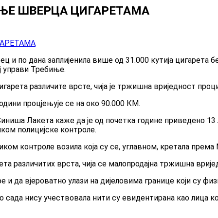
ЊЕ ШВЕРЦА ЦИГАРЕТАМА
ец и по дана заплијенила више од 31.000 кутија цигарета б
ој управи Требиње.
 цигарета различите врсте, чија је тржишна вриједност проц
дини процјењује се на око 90.000 КМ.
иниша Лакета каже да је од почетка године приведено 13 
иком полицијске контроле.
ком контроле возила која су се, углавном, кретала према 
рета различитих врста, чија се малопродајна тржишна врије
ре и да вјероватно улази на дијеловима границе који су фи
 до сада нису учествовала нити су евидентирана као лица 