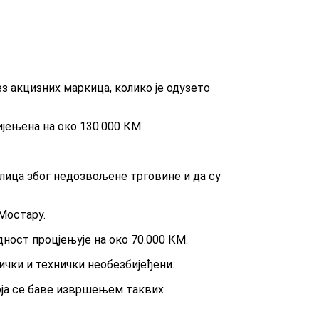
ез акцизних маркица, колико је одузето
ијењена на око 130.000 КМ.
лица због недозвољене трговине и да су
Мостару.
дност процјењује на око 70.000 КМ.
зички и технички необезбијеђени.
која се баве извршењем таквих