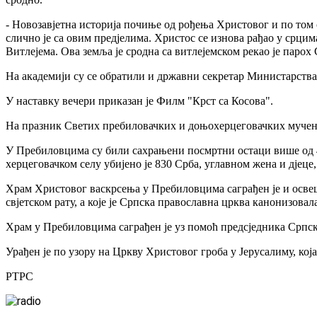
- Новозавјетна историја почиње од рођења Христовог и по том 
слично је са овим предјелима. Христос се изнова рађао у срцима
Витлејема. Ова земља је сродна са витлејемском рекао је парох
На академији су се обратили и државни секретар Министарства
У наставку вечери приказан је Филм "Крст са Косова".
На празник Светих пребиловачких и доњохерцеговачких мученик
У Пребиловцима су били сахрањени посмртни остаци више од 4.0
херцеговачком селу убијено је 830 Срба, углавном жена и дјеце
Храм Христовог васкрсења у Пребиловцима саграђен је и освешт
свјетском рату, а које је Српска православна црква канонизовал
Храм у Пребиловцима саграђен је уз помоћ предсједника Српс
Урађен је по узору на Цркву Христовог гроба у Јерусалиму, кој
РТРС