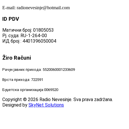
E-mail: radionevesinje@hotmail.com
ID
PDV
Матични број: 01805053
Рј. суда: RU-1-264-00
ИД број : 4401396050004
Žiro
Računi
Рачун јавних прихода: 5520060001233609
Врста прихода: 722591
Буџетска организација:0069520
Copyright © 2026 Radio Nevesinje. Sva prava zadržana.
Designed by
SkyNet Solutions