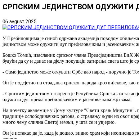
СРПСКИМ ЈЕДИНСТВОМ ОДУЖИТИ 
06 avgust 2025
У Пребиловцима је синоћ одржана академија поводом обиљежав
јединством може одужити дуг пребиловачким и јасеновачким ж
Бошко Томић, изасланик српског члана Предсједништва БиХ Же
будући да су и данас на дјелу покушаји затирања свега што је с
- Само јединство може сачувати Србе као народ - поручио је То
Он је подсјетио на страдања српског народа кроз вијекове, као
- Српским јединством створена је Република Српска - истакао 
одужити дуг према пребиловачким и јасеновачким жртвама.
На почетку академије у Дому културе "Свети краљ Милутин", г
традиције ослободилачких ратова, о страдању људи из овог крај
много чему слична Светој земљи, у шта се и увјерио.
Он је истакао да је, када је дошао, видио храм који неописиво
сродно.