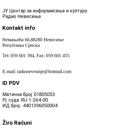
ЈУ Центар за информисање и културу
Радио Невесиње
Kontakt
info
Немањића бб,88280 Невесиње
Република Српска
Tel: 059 601 394, Fax: 059 601 455
E-mail: radionevesinje@hotmail.com
ID
PDV
Матични број: 01805053
Рј. суда: RU-1-264-00
ИД број : 4401396050004
Žiro
Računi