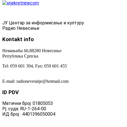
ЈУ Центар за информисање и културу
Радио Невесиње
Kontakt
info
Немањића бб,88280 Невесиње
Република Српска
Tel: 059 601 394, Fax: 059 601 455
E-mail: radionevesinje@hotmail.com
ID
PDV
Матични број: 01805053
Рј. суда: RU-1-264-00
ИД број : 4401396050004