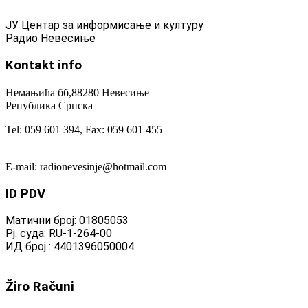
ЈУ Центар за информисање и културу
Радио Невесиње
Kontakt
info
Немањића бб,88280 Невесиње
Република Српска
Tel: 059 601 394, Fax: 059 601 455
E-mail: radionevesinje@hotmail.com
ID
PDV
Матични број: 01805053
Рј. суда: RU-1-264-00
ИД број : 4401396050004
Žiro
Računi