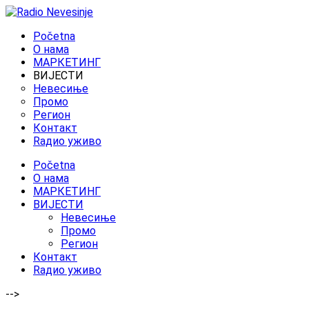
Početna
O нама
МАРКЕТИНГ
ВИЈЕСТИ
Невесиње
Промо
Регион
Контакт
Rадио уживо
Početna
O нама
МАРКЕТИНГ
ВИЈЕСТИ
Невесиње
Промо
Регион
Контакт
Rадио уживо
-->