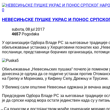
0
НЕВЕСИЊСКЕ ПУШКЕ УКРАС И ПОНОС СРПСКО
subota, 08 jul 2017
4657
Pogodaka
У организацији Одбора Владе РС за његовање традиције 
обиљежавање устанака у Херцеговини познатих као „Неве
посланици, представници борачких организација, потомци 
Обиљежавање „Невесињских пушака“ почело је поменом у 
донесена је одлука да се подигне устанак против Отоман
на Грепку и Моринама, у Кифину Селу, Дрежњу и Трусини.
У Великој сали општине Невесиње одржана је вечана акад
Предсједник Одбора Владе РС за његовање традиције осл
је да српски народ мора остати јединствен када су у пита
̶ Са поносом и достојанством млађе генерације морамо по