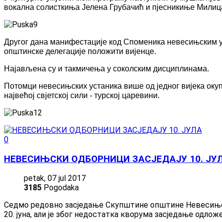
вокална солисткиња Јелена Грубачић и пјесникиње Милиц
Другог дана манифестације код Споменика невесињским ус
општинске делегације положити вијенце.
Најављена су и такмичења у соколским дисциплинама.
Потомци невесињских устаника више од једног вијека окуп
највећој свјетској сили - турској царевини.
0
НЕВЕСИЊСКИ ОДБОРНИЦИ ЗАСЈЕДАЈУ 10. ЈУ
petak, 07 jul 2017
3185
Pogodaka
Седмо редовно засједање Скупштине општине Невесиње зак
20. јуна, али је због недостатка кворума засједање одлож