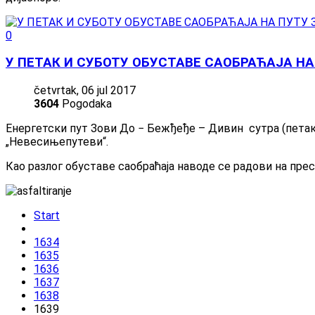
0
У ПЕТАК И СУБОТУ ОБУСТАВЕ САОБРАЋАЈА НА
četvrtak, 06 jul 2017
3604
Pogodaka
Енергетски пут Зови До − Бежђеђе – Дивин сутра (петак) 
„Невесињепутеви“.
Као разлог обуставе саобраћаја наводе се радови на пре
Start
1634
1635
1636
1637
1638
1639