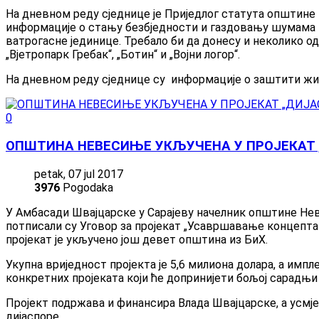
На дневном реду сједнице је Приједлог статута општин
информације о стању безбједности и газдовању шумама н
ватрогасне јединице. Требало би да донесу и неколико о
„Вјетропарк Гребак“, „Ботин“ и „Војни логор“.
На дневном реду сједнице су информације о заштити жи
0
ОПШТИНА НЕВЕСИЊЕ УКЉУЧЕНА У ПРОЈЕКАТ 
petak, 07 jul 2017
3976
Pogodaka
У Амбасади Швајцарске у Сарајеву начелник општине Н
потписали су Уговор за пројекат „Усавршавање концепта 
пројекат је укључено још девет општина из БиХ.
Укупна вриједност пројекта је 5,6 милиона долара, а им
конкретних пројеката који ће допринијети бољој сарадњи 
Пројект подржава и финансира Влада Швајцарске, а усмјер
дијаспоре.