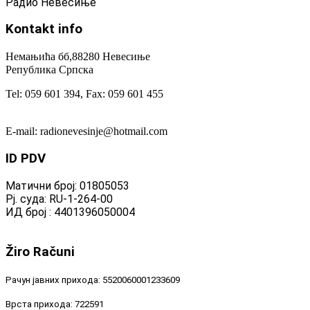
Радио Невесиње
Kontakt
info
Немањића бб,88280 Невесиње
Република Српска
Tel: 059 601 394, Fax: 059 601 455
E-mail: radionevesinje@hotmail.com
ID
PDV
Матични број: 01805053
Рј. суда: RU-1-264-00
ИД број : 4401396050004
Žiro
Računi
Рачун јавних прихода: 5520060001233609
Врста прихода: 722591