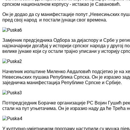
српском националном корпусу - истакао је Савановић.
Он је додао да су манифестације попут „Невесињских пуша
пред свој народ и постали јунаци свог времена.
Замјеник предсједника Одбора за дијаспору и Србе у рег
најзначајнији догађај у историји српског народа у другој 
велике јунаке који су остали трајно уписани у историју срп
Начелник иопштине Миленко Авдаловић подсјетио је на хе
Невесињских пушака Република Српска. Он је изразио за
заједничка манифестација Републике Српске и Србије.
Потпредсједник Борачке организације РС Војин Гушић река
стали на пут угњетачима. Он је изразио наду да ће Трећа 
У културно-умјетничком програму наступили су мушка пје