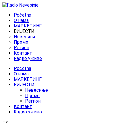
Početna
O нама
МАРКЕТИНГ
ВИЈЕСТИ
Невесиње
Промо
Регион
Контакт
Rадио уживо
Početna
O нама
МАРКЕТИНГ
ВИЈЕСТИ
Невесиње
Промо
Регион
Контакт
Rадио уживо
-->