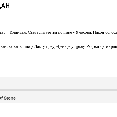
ДАН
аву – Илиндан. Света литургија почиње у 9 часова. Након богос
љанска капелица у Лакту преуређена је у цркву. Радови су заврш