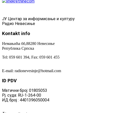
ЈУ Центар за информисање и културу
Радио Невесиње
Kontakt
info
Немањића бб,88280 Невесиње
Република Српска
Tel: 059 601 394, Fax: 059 601 455
E-mail: radionevesinje@hotmail.com
ID
PDV
Матични број: 01805053
Рј. суда: RU-1-264-00
ИД број : 4401396050004