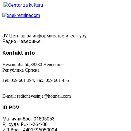
ЈУ Центар за информисање и културу
Радио Невесиње
Kontakt
info
Немањића бб,88280 Невесиње
Република Српска
Tel: 059 601 394, Fax: 059 601 455
E-mail: radionevesinje@hotmail.com
ID
PDV
Матични број: 01805053
Рј. суда: RU-1-264-00
ИД број : 4401396050004