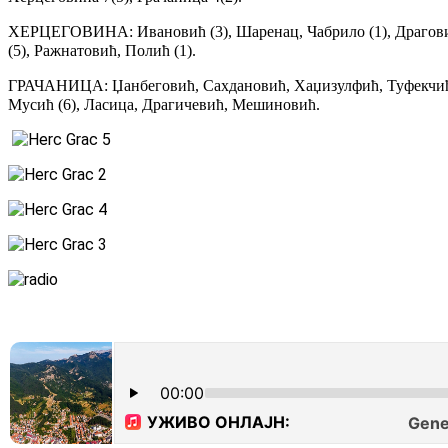
ХЕРЦЕГОВИНА: Ивановић (3), Шаренац, Чабрило (1), Драговић (
(5), Ражнатовић, Полић (1).
ГРАЧАНИЦА: Џанбеговић, Сахдановић, Хаџизулфић, Туфекчић, К
Мусић (6), Ласица, Драгичевић, Мешиновић.