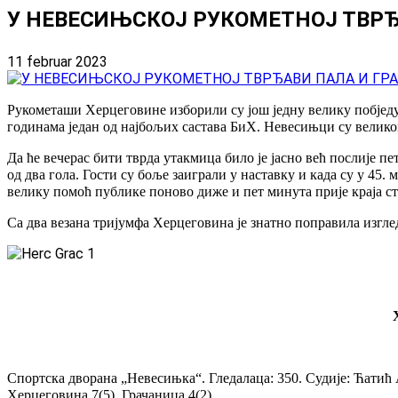
У НЕВЕСИЊСКОЈ РУКОМЕТНОЈ ТВРЂ
11 februar 2023
Рукометаши Херцеговине изборили су још једну велику побједу
годинама један од најбољих састава БиХ. Невесињци су велик
Да ће вечерас бити тврда утакмица било је јасно већ послије п
од два гола. Гости су боље заиграли у наставку и када су у 45.
велику помоћ публике поново диже и пет минута прије краја ст
Са два везана тријумфа Херцеговина је знатно поправила изглед
Спортска дворана „Невесињка“. Гледалаца: 350. Судије: Ћатић
Херцеговина 7(5), Грачаница 4(2).