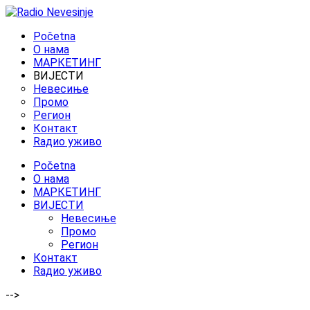
Početna
O нама
МАРКЕТИНГ
ВИЈЕСТИ
Невесиње
Промо
Регион
Контакт
Rадио уживо
Početna
O нама
МАРКЕТИНГ
ВИЈЕСТИ
Невесиње
Промо
Регион
Контакт
Rадио уживо
-->