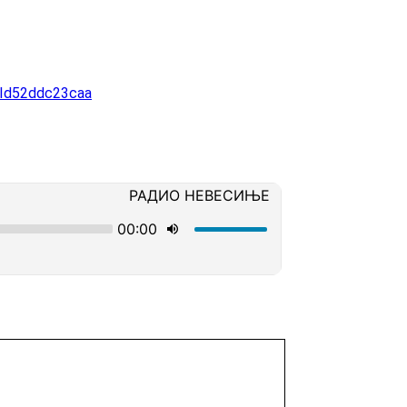
roId52ddc23caa
Main Menu
Plataforma Steam
ForoGuate
ForoCarros