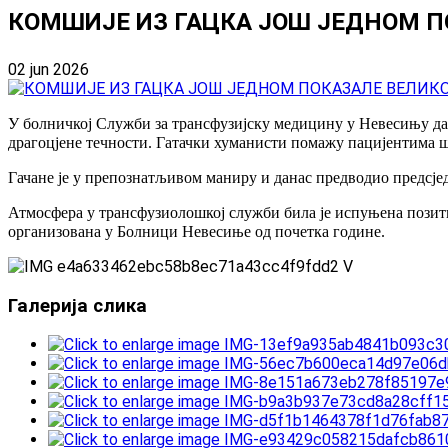
КОМШИЈЕ ИЗ ГАЦКА ЈОШ ЈЕДНОМ П
02 jun 2026
У болничкој Служби за трансфузијску медицину у Невесињу да
драгоцјене течности. Гатачки хуманисти помажу пацијентима ш
Гачане је у препознатљивом маниру и данас предводио предсје
Атмосфера у трансфузиолошкој служби била је испуњена позитив
организована у Болници Невесиње од почетка године.
Галерија слика