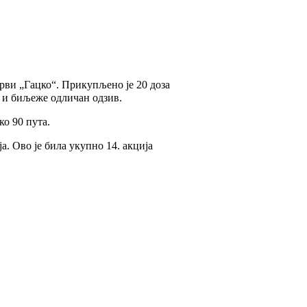
ви „Гацко“. Прикупљено је 20 доза
 и биљеже одличан одзив.
о 90 пута.
. Ово је била укупно 14. акција