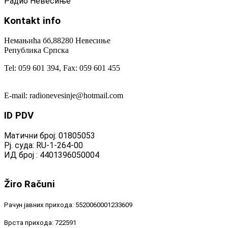
Радио Невесиње
Kontakt
info
Немањића бб,88280 Невесиње
Република Српска
Tel: 059 601 394, Fax: 059 601 455
E-mail: radionevesinje@hotmail.com
ID
PDV
Матични број: 01805053
Рј. суда: RU-1-264-00
ИД број : 4401396050004
Žiro
Računi
Рачун јавних прихода: 5520060001233609
Врста прихода: 722591