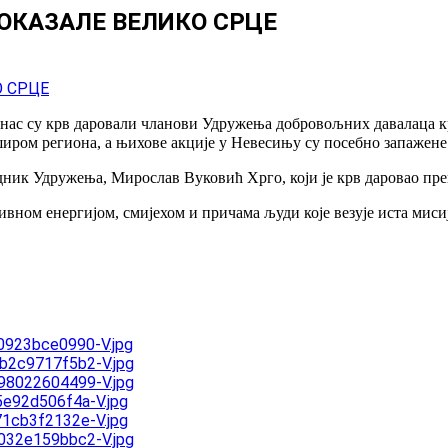
ОКАЗАЛЕ ВЕЛИКО СРЦЕ
нас су крв даровали чланови Удружења добровољних давалаца кр
иром региона, а њихове акције у Невесињу су посебно запажене
дник Удружења, Мирослав Вуковић Хрго, који је крв даровао прек
ном енергијом, смијехом и причама људи које везује иста мисија