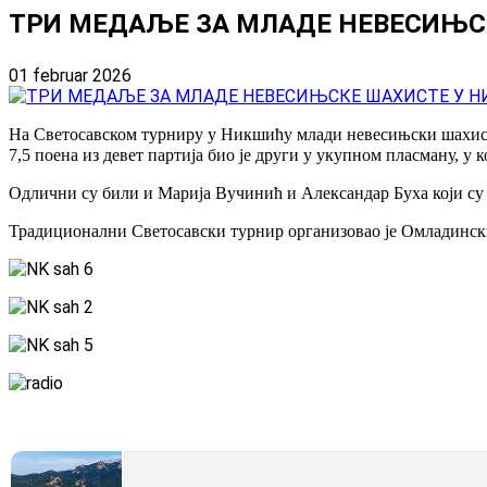
ТРИ МЕДАЉЕ ЗА МЛАДЕ НЕВЕСИЊС
01 februar 2026
На Светосавском турниру у Никшићу млади невесињски шахисти 
7,5 поена из девет партија био је други у укупном пласману, у 
Одлични су били и Марија Вучинић и Александар Буха који су 
Традиционални Светосавски турнир организовао је Омладински