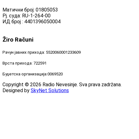
Матични број: 01805053
Рј. суда: RU-1-264-00
ИД број : 4401396050004
Žiro
Računi
Рачун јавних прихода: 5520060001233609
Врста прихода: 722591
Буџетска организација:0069520
Copyright © 2026 Radio Nevesinje. Sva prava zadržana.
Designed by
SkyNet Solutions