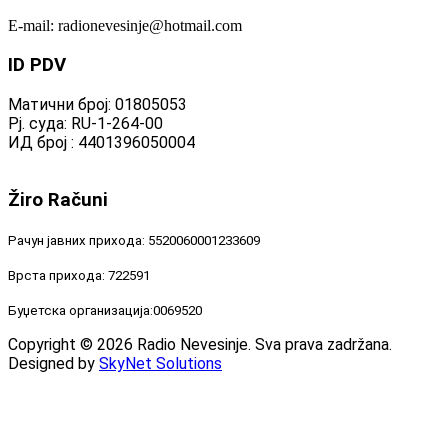
E-mail: radionevesinje@hotmail.com
ID
PDV
Матични број: 01805053
Рј. суда: RU-1-264-00
ИД број : 4401396050004
Žiro
Računi
Рачун јавних прихода: 5520060001233609
Врста прихода: 722591
Буџетска организација:0069520
Copyright © 2026 Radio Nevesinje. Sva prava zadržana.
Designed by
SkyNet Solutions