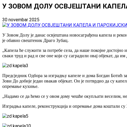
У ЗОВОМ ДОЛУ ОСВЈЕШТАНИ КАПЕЛ
30 novembar 2025
У Зовом Долу је данас освјештана новосаграђена капела и рек
је обавио свештеник Драго Зубац.
„Капела ће служити за потребе села, да наше покојне достојно 
сваки труд и рад и све оне који су саградили овај објекат, да и
Предсједник Одбора за изградњу капеле и дома Богдан Ботић з
Зови До добије један овакав објекат. Он је потврдио да су кап
опремање кухиње.
„Надамо се да ћемо се у овом дому чешће окупљати веселим, не
Изградња капеле, реконструкција и опремање дома коштали су 