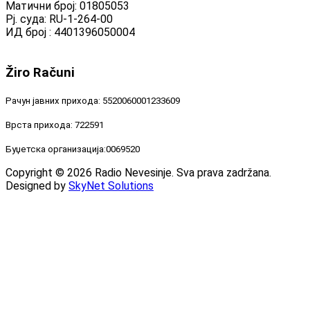
Матични број: 01805053
Рј. суда: RU-1-264-00
ИД број : 4401396050004
Žiro
Računi
Рачун јавних прихода: 5520060001233609
Врста прихода: 722591
Буџетска организација:0069520
Copyright © 2026 Radio Nevesinje. Sva prava zadržana.
Designed by
SkyNet Solutions