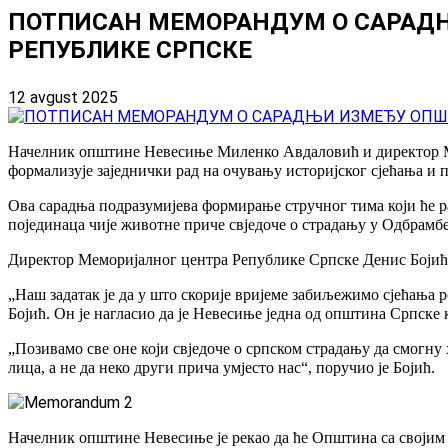
ПОТПИСАН МЕМОРАНДУМ О САРАД
РЕПУБЛИКЕ СРПСКЕ
12 avgust 2025
Начелник општине Невесиње Миленко Авдаловић и директор Ме
формализује заједнички рад на очувању историјског сјећања и
Ова сарадња подразумијева формирање стручног тима који ће р
појединаца чије животне приче свједоче о страдању у Одбрамбе
Директор Меморијалног центра Републике Српске Денис Бојић п
„Наш задатак је да у што скорије вријеме забиљежимо сјећања 
Бојић. Он је нагласио да је Невесиње једна од општина Српске 
„Позивамо све оне који свједоче о српском страдању да смогну
лица, а не да неко други прича умјесто нас“, поручио је Бојић.
Начелник општине Невесиње је рекао да ће Општина са својим 