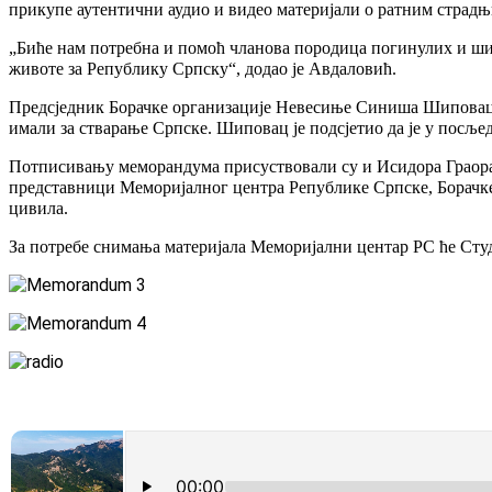
прикупе аутентични аудио и видео материјали о ратним страдњ
„Биће нам потребна и помоћ чланова породица погинулих и шир
животе за Републику Српску“, додао је Авдаловић.
Предсједник Борачке организације Невесиње Синиша Шиповац оци
имали за стварање Српске. Шиповац је подсјетио да је у посље
Потписивању меморандума присуствовали су и Исидора Граорац
представници Меморијалног центра Републике Српске, Борачк
цивила.
За потребе снимања материјала Меморијални центар РС ће Сту