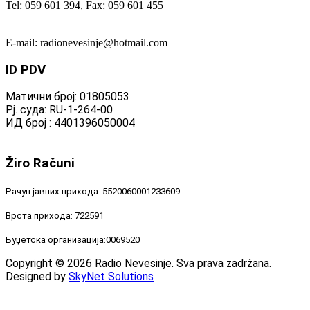
Tel: 059 601 394, Fax: 059 601 455
E-mail: radionevesinje@hotmail.com
ID
PDV
Матични број: 01805053
Рј. суда: RU-1-264-00
ИД број : 4401396050004
Žiro
Računi
Рачун јавних прихода: 5520060001233609
Врста прихода: 722591
Буџетска организација:0069520
Copyright © 2026 Radio Nevesinje. Sva prava zadržana.
Designed by
SkyNet Solutions