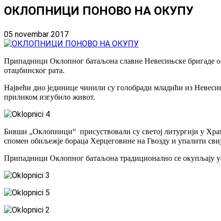
ОКЛОПНИЦИ ПОНОВО НА ОКУПУ
05 novembar 2017
Припадници Оклопног батаљона славне Невесињске бригаде оку
отаџбинског рата.
Највећи дио јединице чинили су голобради младићи из Невесињ
приликом изгубило живот.
Бивши „Оклопници“ присуствовали су светој литургији у Хра
спомен обиљежје бораца Херцеговине на Гвозду и упалити свиј
Припадници Оклопног батаљона традиционално се окупљају уочи