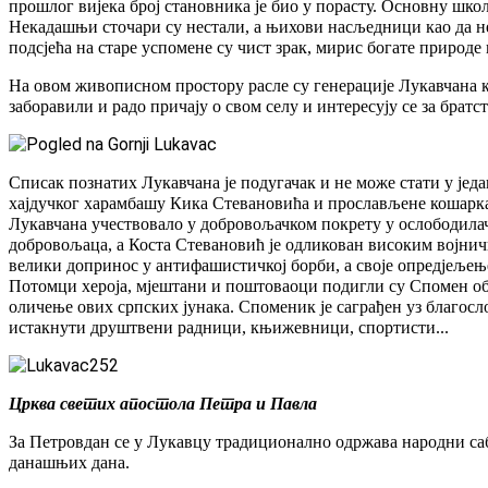
прошлог вијека број становника је био у порасту. Основну школ
Некадашњи сточари су нестали, а њихови насљедници као да нем
подсјећа на старе успомене су чист зрак, мирис богате природе 
На овом живописном простору расле су генерације Лукавчана ко
заборавили и радо причају о свом селу и интересују се за брат
Списак познатих Лукавчана је подугачак и не може стати у јед
хајдучког харамбашу Кика Стевановића и прослављене кошарка
Лукавчана учествовало у добровољачком покрету у ослободилачк
добровољаца, а Коста Стевановић је одликован високим војни
велики допринос у антифашистичкој борби, а своје опредјељење
Потомци хероја, мјештани и поштоваоци подигли су Спомен оби
оличење ових српских јунака. Споменик је саграђен уз благос
истакнути друштвени радници, књижевници, спортисти...
Црква светих апостола Петра и Павла
За Петровдан се у Лукавцу традиционално одржава народни саб
данашњих дана.