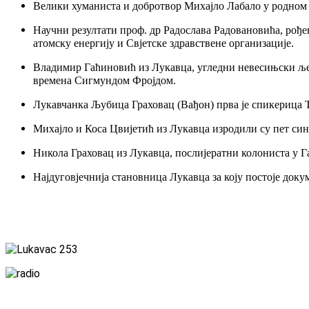
Велики хуманиста и добротвор Михајло Лабало у родном Л
Научни резултати проф. др Радослава Радовановића, рође
атомску енергију и Свјетске здравствене организације.
Владимир Гаћиновић из Лукавца, угледни невесињски љек
времена Сигмундом Фројдом.
Лукавчанка Љубица Граховац (Вађон) прва је спикерица Т
Михајло и Коса Цвијетић из Лукавца изродили су пет син
Никола Граховац из Лукавца, послијератни колониста у Га
Најдуговјечнија становница Лукавца за коју постоје доку