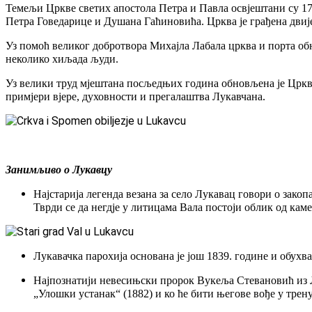
Темељи Цркве светих апостола Петра и Павла освјештани су 17.
Петра Говедарице и Душана Гаћиновића. Црква је грађена дви
Уз помоћ великог добротвора Михајла Лабала црква и порта об
неколико хиљада људи.
Уз велики труд мјештана посљедњих година обновљена је Цркве
примјери вјере, духовности и прегалаштва Лукавчана.
Занимљиво о Лукавцу
Најстарија легенда везана за село Лукавац говори о зако
Тврди се да негдје у литицама Вала постоји облик од камен
Лукавачка парохија основана је joш 1839. године и обухв
Најпознатији невесињски пророк Вукеља Стевановић из Лу
„Улошки устанак“ (1882) и ко ће бити његове вође у трену