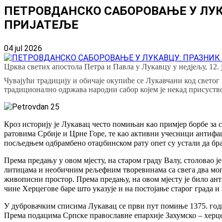
ПЕТРОВДАНСКО САБОРОВАЊЕ У ЛУК
ПРИЈАТЕЉЕ
04 jul 2026
Црква светих апостола Петра и Павла у Лукавцу у недјељу, 12. 
Чувајући традицију и обичаје окупиће се Лукавчани код свето
традиционално одржава народни сабор којем је некад присуств
Кроз историју је Лукавац често помињан као примјер борбе за
ратовима Србије и Црне Горе, те као активни учесници антифа
посљедњем одбрамбено отаџбинском рату опет су устали да бра
Према предању у овом мјесту, на старом граду Валу, столовао 
литицама и необичним рељефним творевинама са свега два могу
живописни простор. Према предању, на овом мјесту је било ан
чине Херцегове баре што указује и на постојање старог града 
У дубровачким списима Лукавац се први пут помиње 1375. годи
Према подацима Српске православне епархије Захумско – херцег