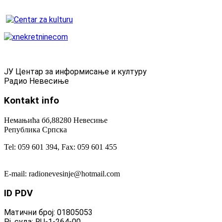
ЈУ Центар за информисање и културу
Радио Невесиње
Kontakt
info
Немањића бб,88280 Невесиње
Република Српска
Tel: 059 601 394, Fax: 059 601 455
E-mail: radionevesinje@hotmail.com
ID
PDV
Матични број: 01805053
Рј. суда: RU-1-264-00