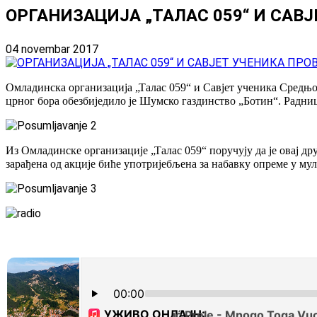
ОРГАНИЗАЦИЈА „ТАЛАС 059“ И СА
04 novembar 2017
Омладинска организација „Талас 059“ и Савјет ученика Сред
црног бора обезбиједило је Шумско газдинство „Ботин“. Радн
Из Омладинске организације „Талас 059“ поручују да је овај д
зарађена од акције биће употријебљена за набавку опреме у м