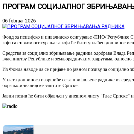
ПРОГРАМ СОЦИЈАЛНОГ ЗБРИЊАВАЊ
06 februar 2026
Фонд за пензијско и инвалидско осигурање /ПИО/ Републике Ср
који са стажом осигурања за који ће бити уплаћен допринос исп
Средства за социјално збрињавање радника одобрава Влада Р
власништву Републике и земљорадничким задругама, односно з
Из Фонда наводе да се пријаве по јавном позиву за социјално
Уплата доприноса извршиће се за пријављене раднике из средс
борачко-инвалидске заштите Српске.
Јавни позив ће бити објављен у дневном листу "Глас Српске" 