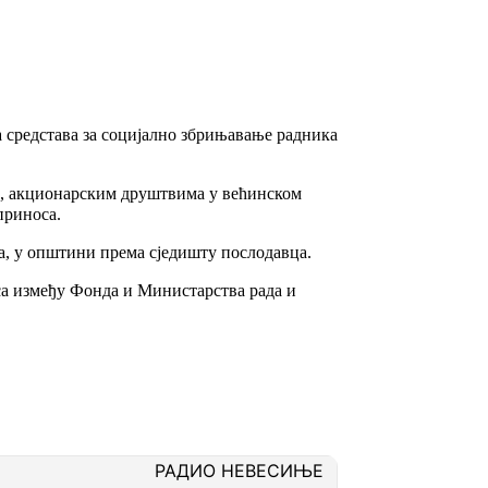
 средстава за социјално збрињавање радника
а, акционарским друштвима у већинском
приноса.
а, у општини према сједишту послодавца.
са између Фонда и Министарства рада и