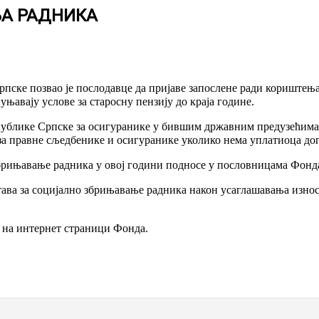
А РАДНИКА
пске позвао је послодавце да пријаве запослене ради кориштења
уњавају услове за старосну пензију до краја године.
епублике Српске за осигуранике у бившим државним предузећим
а правне сљедбенике и осигуранике уколико нема уплатиоца до
 збрињавање радника у овој години подносе у пословницама Фонд
тава за социјално збрињавање радника након усаглашавања изно
и на интернет страници Фонда.