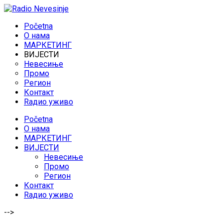
Početna
O нама
МАРКЕТИНГ
ВИЈЕСТИ
Невесиње
Промо
Регион
Контакт
Rадио уживо
Početna
O нама
МАРКЕТИНГ
ВИЈЕСТИ
Невесиње
Промо
Регион
Контакт
Rадио уживо
-->