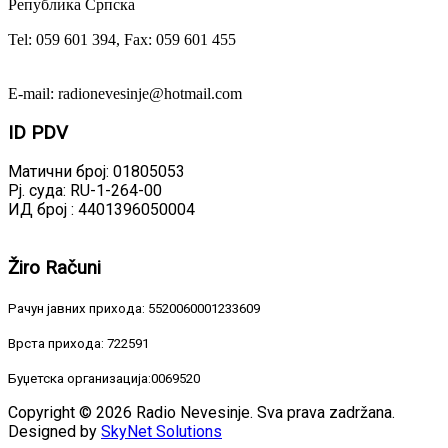
Република Српска
Tel: 059 601 394, Fax: 059 601 455
E-mail: radionevesinje@hotmail.com
ID
PDV
Матични број: 01805053
Рј. суда: RU-1-264-00
ИД број : 4401396050004
Žiro
Računi
Рачун јавних прихода: 5520060001233609
Врста прихода: 722591
Буџетска организација:0069520
Copyright © 2026 Radio Nevesinje. Sva prava zadržana.
Designed by
SkyNet Solutions