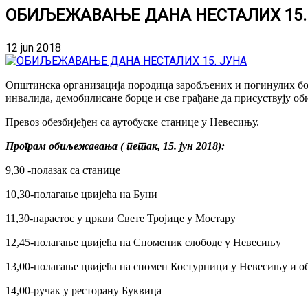
ОБИЉЕЖАВАЊЕ ДАНА НЕСТАЛИХ 15.
12 jun 2018
Општинска организација породица заробљених и погинулих бор
инвалида, демобилисане борце и све грађане да присуствују 
Превоз обезбијеђен са аутобуске станице у Невесињу.
Програм обиљежавања ( петак, 15. јун 2018):
9,30 -полазак са станице
10,30-полагање цвијећа на Буни
11,30-парастос у цркви Свете Тројице у Мостару
12,45-полагање цвијећа на Споменик слободе у Невесињу
13,00-полагање цвијећа на спомен Костурници у Невесињу и о
14,00-ручак у ресторану Буквица