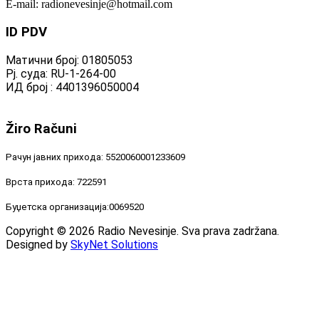
E-mail: radionevesinje@hotmail.com
ID
PDV
Матични број: 01805053
Рј. суда: RU-1-264-00
ИД број : 4401396050004
Žiro
Računi
Рачун јавних прихода: 5520060001233609
Врста прихода: 722591
Буџетска организација:0069520
Copyright © 2026 Radio Nevesinje. Sva prava zadržana.
Designed by
SkyNet Solutions