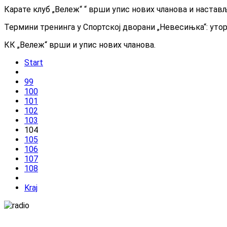
Карате клуб „Вележ“ “ врши упис нових чланова и настав
Термини тренинга у Спортској дворани „Невесињка“: уторк
КК „Вележ“ врши и упис нових чланова.
Start
99
100
101
102
103
104
105
106
107
108
Kraj