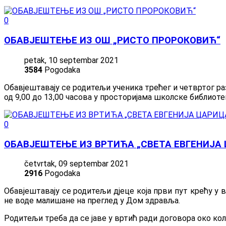
0
ОБАВЈЕШТЕЊЕ ИЗ ОШ „РИСТО ПРОРОКОВИЋ“
petak, 10 septembar 2021
3584
Pogodaka
Обавјештавају се родитељи ученика трећег и четвртог раз
од 9,00 до 13,00 часова у просторијама школске библиоте
0
ОБАВЈЕШТЕЊЕ ИЗ ВРТИЋА „СВЕТА ЕВГЕНИЈА
četvrtak, 09 septembar 2021
2916
Pogodaka
Обавјештавају се родитељи дјеце која први пут крећу у 
нe воде малишане на преглед у Дом здравља.
Родитељи треба да се јаве у вртић ради договора око к