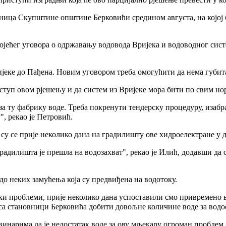
једница Скупштине општине Берковићи средином августа, на којо
тојећег уговора о одржавању водовода Вријека и водоводног сист
ијеке до Пађена. Новим уговором треба омогућити да нема губита
ступ овом рјешењу и да систем из Вријеке мора бити по свим но
за ту фабрику воде. Треба покренути тендерску процедуру, изабра
, рекао је Петровић.
су се прије неколико дана на градилишту ове хидроелектране у 
радилишта је прешла на водозахват", рекао је Илић, додавши да 
 до неких замућења која су предвиђена на водотоку.
ки проблеми, прије неколико дана успоставили смо привремено 
аса становници Берковића добити довољне количине воде за водо
инарима да је недостатак воде за ову мљекару огроман проблем 