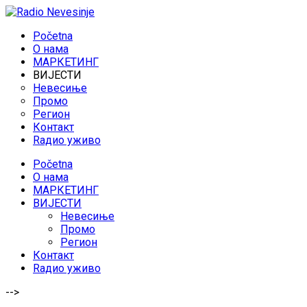
Početna
O нама
МАРКЕТИНГ
ВИЈЕСТИ
Невесиње
Промо
Регион
Контакт
Rадио уживо
Početna
O нама
МАРКЕТИНГ
ВИЈЕСТИ
Невесиње
Промо
Регион
Контакт
Rадио уживо
-->