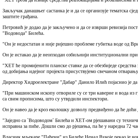
Закључак данашњег састанка је и да се организује тематска с
заштите грађана.
Петровић је додао да је закључено и да се изврши ревизија пос
"Водовода" Билећа.
"Он је недостатан и није ријешио проблеме губитка воде од Вр
Он је истакао да је неопходан озбиљнији институционални при
"ХЕТ ће промијенити планске ставке да се обезбиједе средства 
од добијања идејног пројекта присуствујемо свечаном отварању"
Директор Хидроелектране "Дабар" Данило Илић појаснио је да 
"При машинском ископу отвориле су се три каверне и вода из г
са свим прописима, што су утврдили инспектори.
Он је навео да је кроз еколошку дозволу предвиђено да ће доћи
"Заједно са `Водоводом` Билећа и ХЕТ-ом рјешавани су технич
исправна за пиће. Дошли смо до рјешења, па ће у наредна 72 ч
Власник мљекаре "Пађени" из Билеће Ненад Вукоје рекао је нов