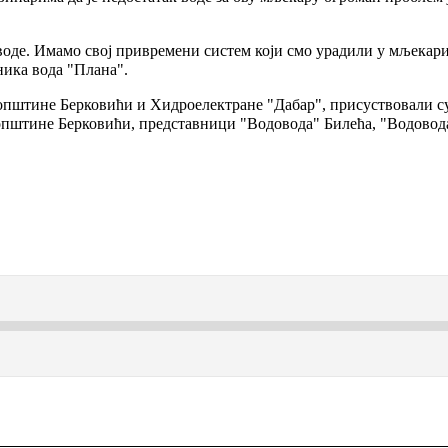
оде. Имамо свој привремени систем који смо урадили у мљекари 
сника вода "Плана".
 општине Берковићи и Хидроелектране "Дабар", присуствовали с
пштине Берковићи, представници "Водовода" Билећа, "Водовода