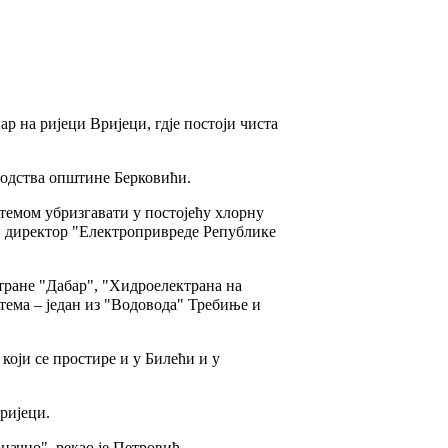
р на ријеци Вријеци, гдје постоји чиста
водства општине Берковићи.
стемом убризгавати у постојећу хлорну
ни директор "Електропривреде Републике
тране "Дабар", "Хидроелектрана на
тема – један из "Водовода" Требиње и
 који се простире и у Билећи и у
ријеци.
начно", рекао је Петровић.