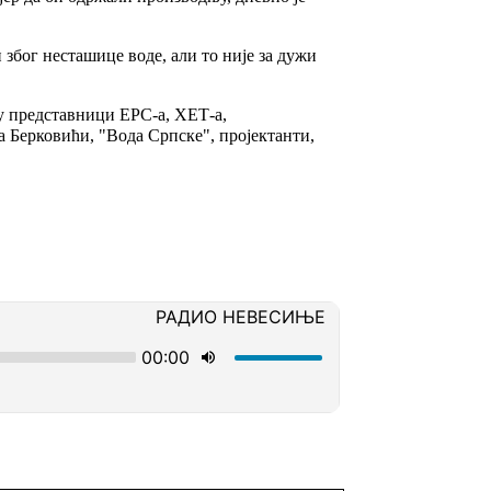
због несташице воде, али то није за дужи
у представници ЕРС-а, ХЕТ-а,
 Берковићи, "Вода Српске", пројектанти,