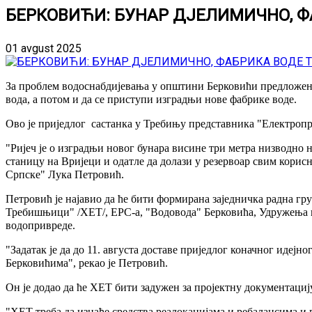
БЕРКОВИЋИ: БУНАР ДЈЕЛИМИЧНО, Ф
01 avgust 2025
За проблем водоснабдијевања у општини Берковићи предложено ј
вода, а потом и да се приступи изградњи нове фабрике воде.
Ово је приједлог састанка у Требињу представника "Електропр
"Ријеч је о изградњи новог бунара висине три метра низводно н
станицу на Вријеци и одатле да долази у резервоар свим кори
Српске" Лука Петровић.
Петровић је најавио да ће бити формирана заједничка радна г
Требишњици" /ХЕТ/, ЕРС-а, "Водовода" Берковића, Удружења ко
водопривреде.
"Задатак је да до 11. августа доставе приједлог коначног идејн
Берковићима", рекао је Петровић.
Он је додао да ће ХЕТ бити задужен за пројектну документациј
"ХЕТ треба да изнађе средства реалокацијама и ребалансима и 