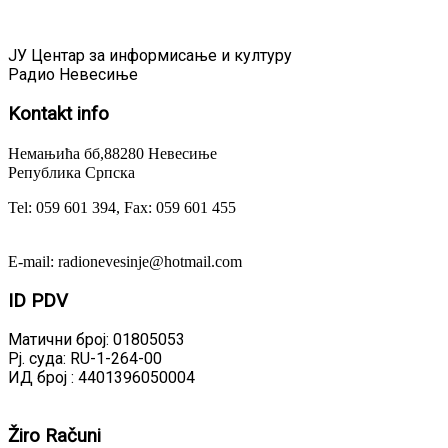
ЈУ Центар за информисање и културу
Радио Невесиње
Kontakt
info
Немањића бб,88280 Невесиње
Република Српска
Tel: 059 601 394, Fax: 059 601 455
E-mail: radionevesinje@hotmail.com
ID
PDV
Матични број: 01805053
Рј. суда: RU-1-264-00
ИД број : 4401396050004
Žiro
Računi