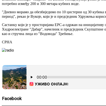
потребно између 200 и 300 метара кубних воде.
"Дневно морамо да обезбиједимо по 10 цистерни од 30 кубика в
период", рекао је Вукоје, који је и предсједник Удружења кори
Састанку који је у просторијама ЕРС-а одржан на иницијативу
Хидроелектране "Дабар", начелник и предсједник Скупштине о
као и стручна лица из "Водовода" Требиње.
СРНА
Facebook