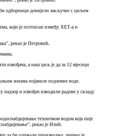
ј би одборници донијели закључке с циљем
ема, који је потписан између ХЕТ-а и
ка", рекао је Петровић.
рмама.
ти извођача, а наш циљ је да за 12 мјесеци
доњим зонама појавиле подземне воде.
су надзор и извођач изводили радове у складу
водоснабдијевање техничком водом која није
снабдијевање", рекао је Илић.
јер да би одржали производњу, дневно је