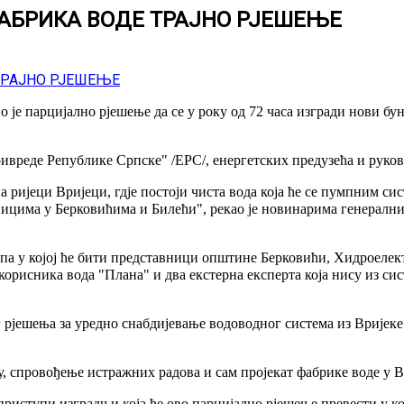
АБРИКА ВОДЕ ТРАЈНО РЈЕШЕЊЕ
е парцијално рјешење да се у року од 72 часа изгради нови буна
ивреде Републике Српске" /ЕРС/, енергетских предузећа и руко
а ријеци Вријеци, гдје постоји чиста вода која ће се пумпним си
сницима у Берковићима и Билећи", рекао је новинарима генерал
рупа у којој ће бити представници општине Берковићи, Хидроелек
рисника вода "Плана" и два екстерна експерта која нису из сис
ог рјешења за уредно снабдијевање водоводног система из Вријеке
у, спровођење истражних радова и сам пројекат фабрике воде у В
приступи изградњи која ће ово парцијално рјешење превести у ко