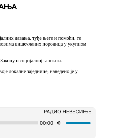
ВАЊА
јалних давања, туђе његе и помоћи, те
лановима вишечланих породица у укупном
Закону о социјалној заштити.
је локалне заједнице, наведено је у