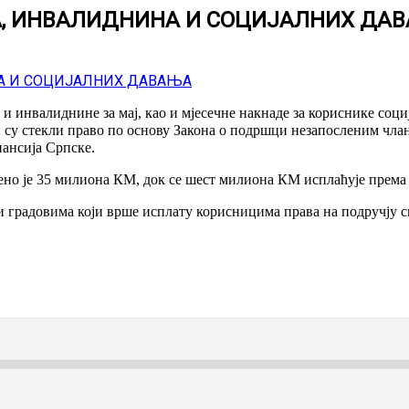
А, ИНВАЛИДНИНА И СОЦИЈАЛНИХ ДА
и инвалиднине за мај, као и мјесечне накнаде за кориснике соци
ји су стекли право по основу Закона о подршци незапосленим ч
ансија Српске.
ено је 35 милиона КМ, док се шест милиона КМ исплаћује према 
 градовима који врше исплату корисницима права на подручју сво