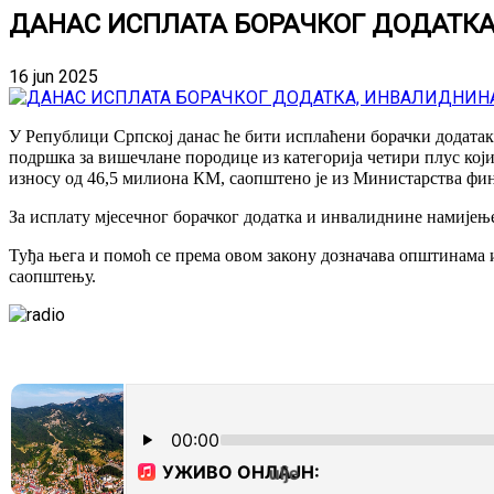
ДАНАС ИСПЛАТА БОРАЧКОГ ДОДАТК
16 jun 2025
У Републици Српској данас ће бити исплаћени борачки додатак 
подршка за вишечлане породице из категорија четири плус ко
износу од 46,5 милиона КМ, саопштено је из Министарства фин
За исплату мјесечног борачког додатка и инвалиднине намијењ
Туђа њега и помоћ се према овом закону дозначава општинама и
саопштењу.