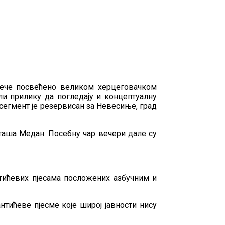
 вече посвећено великом херцеговачком
ли прилику да погледају и концептуалну
сегмент је резервисан за Невесиње, град
таша Медан. Посебну чар вечери дале су
нтићевих пјесама посложених азбучним и
нтићеве пјесме које широј јавности нису