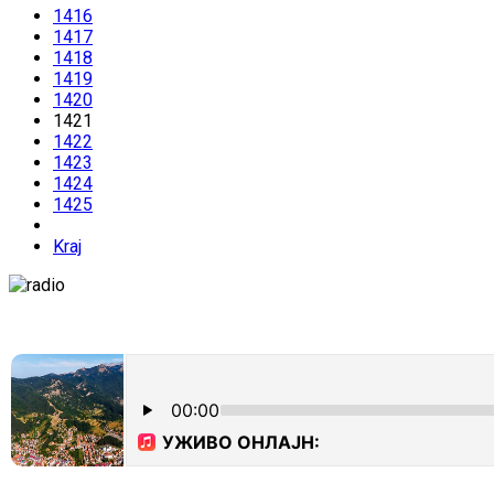
1416
1417
1418
1419
1420
1421
1422
1423
1424
1425
Kraj