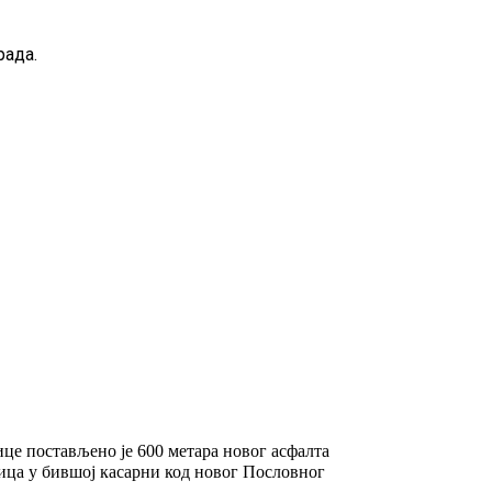
рада.
це постављено је 600 метара новог асфалта
ница у бившој касарни код новог Пословног