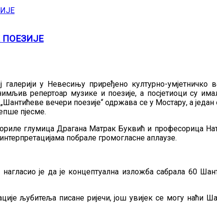
 ПОЕЗИЈЕ
ој галерији у Невесињу приређено културно-умјетничко
нимљив репертоар музике и поезије, а посјетиоци су има
„Шантићеве вечери поезије“ одржава се у Мостару, а један 
љепше пјесме.
вориле глумица Драгана Матрак Буквић и професорица На
м интерпретацијама побрале громогласне аплаузе.
 нагласио је да је концептуална изложба сабрала 60 Ша
ције љубитеља писане ријечи, још увијек се могу наћи Ша