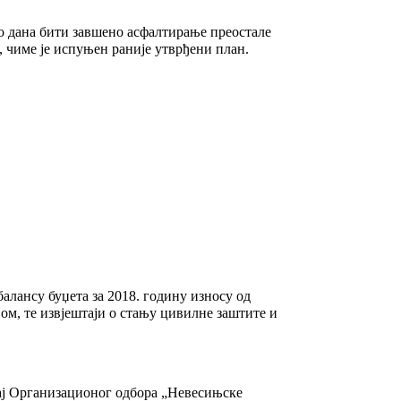
 дана бити завшено асфалтирање преостале
, чиме је испуњен раније утврђени план.
алансу буџета за 2018. годину износу од
ом, те извјештаји о стању цивилне заштите и
тај Организационог одбора „Невесињске