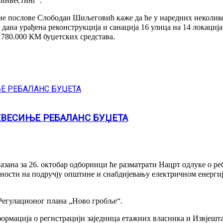
 инвестинг“.
е послове Слободан Шиљеговић каже да ће у наредних неколико
 дана урађена реконструкција и санација 16 улица на 14 локација
 780.000 КМ буџетских средстава.
ЕВЕСИЊЕ РЕБАЛАНС БУЏЕТА
зана за 26. октобар одборници ће разматрати Нацрт одлуке о реб
дности на подручју општине и снабдијевању електричном енергиј
Регулационог плана „Ново гробље“.
формација о регистрацији заједница етажних власника и Извјеш