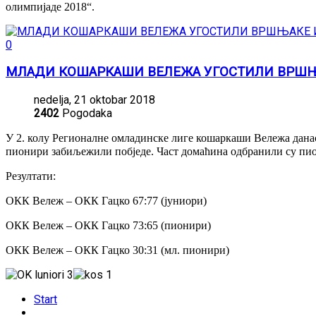
олимпијаде 2018“.
0
МЛАДИ КОШАРКАШИ ВЕЛЕЖА УГОСТИЛИ ВРШЊ
nedelja, 21 oktobar 2018
2402
Pogodaka
У 2. колу Регионалне омладинске лиге кошаркаши Вележа данас
пионири забиљежили побједе. Част домаћина одбранили су пион
Резултати:
ОКК Вележ – ОКК Гацко 67:77 (јуниори)
ОКК Вележ – ОКК Гацко 73:65 (пионири)
ОКК Вележ – ОКК Гацко 30:31 (мл. пионири)
Start