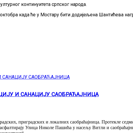
ултурног континуитета српског народа.
 октобра када ће у Мостару бити додијељена Шантићева наг
ИЈУ И САНАЦИЈУ САОБРАЋАЈНИЦА
адских, приградских и локалних саобраћајница. Протекле седми
се асфалтирају Улица Николе Пашића у насељу Витли и саобраћај