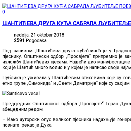
0
ШАНТИЋЕВА ДРУГА КУЋА САБРАЛА ЉУБИТЕЉЕ
nedelja, 21 oktobar 2018
2591
Pogodaka
Под називом „Шантићева друга кућа“синоћ је у Градск
пјеснику. Општински одбор „Просвјете“ припремио је за
изложбу Шантићевих пјесама. Највећи дио манифестације 
који је Шантић много волио и у којем је написао своје нај
Публика је уживала у Шантићевим стиховима које су го
етно групе „Симонида“ и „Свети Димитрије“ које су своји
Предсједник Општинског одбора „Просвјете“ Горан Дука
абецедним редом.
– Иако ауторски опус великог пјесника надахњује генера
познате ̶ рекао је Дука.