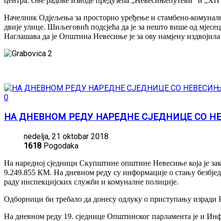
центра. Ове радове изводе предузећа „Невесињепутеви“ и „ХП
Начелник Одјељења за просторно уређење и стамбено-комуналн
двије улице. Шиљеговић подсјећа да је за нешто више од мјесец
Наглашава да је Општина Невесиње је за ову намјену издвојила
0
НА ДНЕВНОМ РЕДУ НАРЕДНЕ СЈЕДНИЦЕ СО Н
nedelja, 21 oktobar 2018
1618
Pogodaka
На наредној сједници Скупштине општине Невесиње која је зака
9.249.855 КМ. На дневном реду су информације о стању безбје
раду инспекцијских служби и комуналне полиције.
Одборници би требало да донесу одлуку о приступању изради 
На дневном реду 19. сједнице Општинског парламента је и Ин