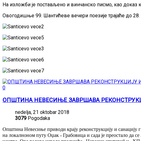
На изложби је постављено и винчанско писмо, као доказ к
Овогодишње 99. Шантићеве вечери поезије трајаће до 28.
0
ОПШТИНА НЕВЕСИЊЕ ЗАВРШАВА РЕКОНСТРУКЦ
nedelja, 21 oktobar 2018
3079
Pogodaka
Општина Невесиње приводи крају реконструкцију и санацију гр
на локалноном путу Оџак - Грабовица и сада је преостало да 