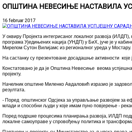
ОПШТИНА НЕВЕСИЊЕ НАСТАВИЛА УС
16 februar 2017
У оквиру
Пројект
a
интегрисаног локалног развоја (ИЛДП),
програма Уједињених нација (УНДП) у БиХ,
јуче
је у каби
Мирелом Сутон Вилијамс из регионалног уреда у Мостару.
На састанку су презентоване досадашње активности које 
Констатовано је да је Општина Невесиње веома успјешна
пројекту.
Начелник општине Миленко Авдаловић изразио је задовољ
резултата
.
- Поред општинског Одсјека за управљање развојем за еф
млади и способни људи у које имам пуно повјерење - река
Поред подршке процесима планирања развоја, ИЛДП подр
локалне самоуправе у спровођењу политика и трансформац
Партнери у пројекту су Министарство за људска права 