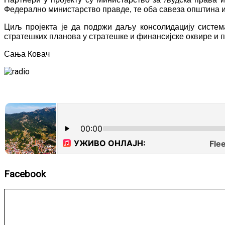
Федерално министарство правде, те оба савеза општина и 
Циљ пројекта је да подржи даљу консолидацију систе
стратешких планова у стратешке и финансијске оквире и 
Сања Ковач
Facebook