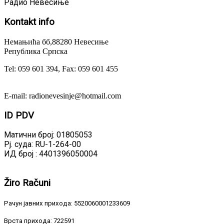
Радио Невесиње
Kontakt
info
Немањића бб,88280 Невесиње
Република Српска
Tel: 059 601 394, Fax: 059 601 455
E-mail: radionevesinje@hotmail.com
ID
PDV
Матични број: 01805053
Рј. суда: RU-1-264-00
ИД број : 4401396050004
Žiro
Računi
Рачун јавних прихода: 5520060001233609
Врста прихода: 722591