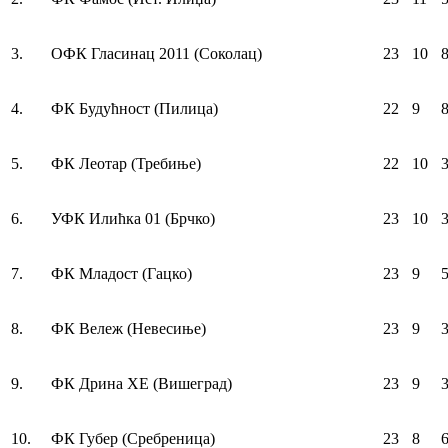
3.
ОФК Гласинац 2011 (Соколац)
23
10
4.
ФК Будућност (Пилица)
22
9
5.
ФК Леотар (Требиње)
22
10
6.
УФК Илићка 01 (Брчко)
23
10
7.
ФК Mладост (Гацко)
23
9
8.
ФК Вележ (Невесиње)
23
9
9.
ФК Дрина ХЕ (Вишеград)
23
9
10.
ФК Губер (Сребреница)
23
8