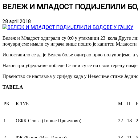
ВЕЛЕЖ И МЛАДОСТ ПОДИЈЕЛИЛИ БО
28 april 2018
Вележ и Младост одиграли су 0:0 у утакмици 23. кола Друге ли
полувријеме имали су играча више пошто је капитен Младости 
Испоставило се да је Вележ боље одиграо прво полувријеме, а у
Након три убједљиве побједе Гачани су се на свом терену намје
Првенство се наставља у сриједу када у Невесиње стиже Једин
TABELA
РБ
КЛУБ
М
П
1.
ОФК Слога (Горње Црњелово)
22
18
2.
ФК Фамос (Ист. Илиџа)
23
11