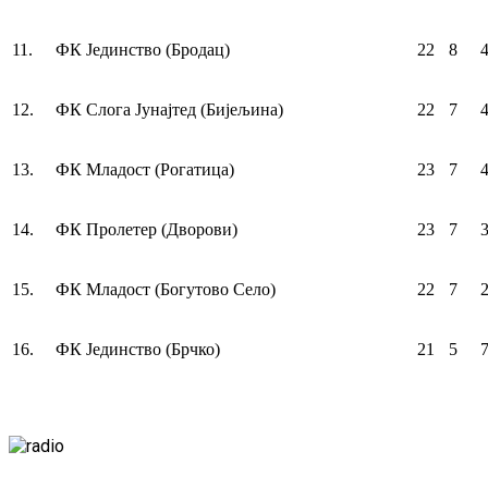
11.
ФК Jединство (Бродац)
22
8
12.
ФК Слога Jунајтед (Бијељина)
22
7
13.
ФК Mладост (Рогатица)
23
7
14.
ФК Пролетер (Дворови)
23
7
15.
ФК Mладост (Богутово Село)
22
7
16.
ФК Jединство (Брчко)
21
5