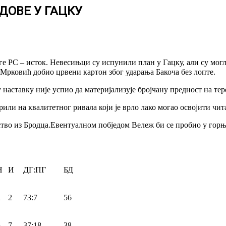
ДОВЕ У ГАЦКУ
ге РС – исток. Невесињци су испунили план у Гацку, али су могл
Мрковић добио црвени картон због ударања Бакоча без лопте.
 наставку није успио да материјализује бројчану предност на тер
рили на квалитетног ривала који је врло лако могао освојити чит
ство из Бродца.Евентуалном побједом Вележ би се пробио у горњ
Н
И
ДГ:ПГ
БД
2
2
73:7
56
5
7
37:18
38