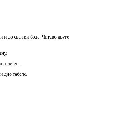
и и до сва три бода. Читаво друго
ену.
ав плијен.
и дио табеле.