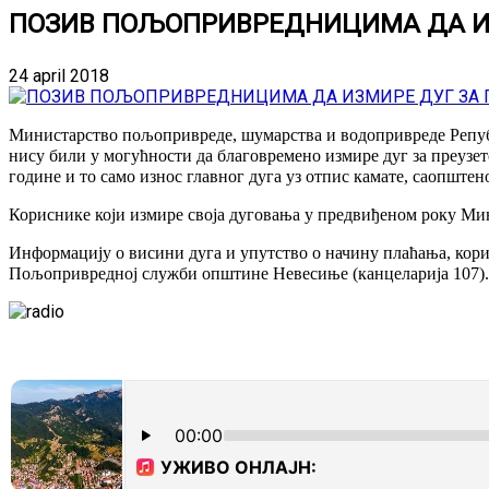
ПОЗИВ ПОЉОПРИВРЕДНИЦИМА ДА ИЗ
24 april 2018
Министарство пољопривреде, шумарства и водопривреде Републ
нису били у могућности да благовремено измире дуг за преузето
године и то само износ главног дуга уз отпис камате, саопште
Кориснике који измире своја дуговања у предвиђеном року Ми
Информацију о висини дуга и упутство о начину плаћања, корис
Пољопривредној служби општине Невесиње (канцеларија 107).