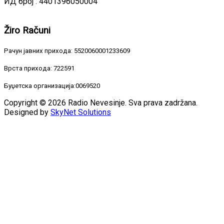
ИД број : 4401396050004
Žiro
Računi
Рачун јавних прихода: 5520060001233609
Врста прихода: 722591
Буџетска организација:0069520
Copyright © 2026 Radio Nevesinje. Sva prava zadržana.
Designed by
SkyNet Solutions