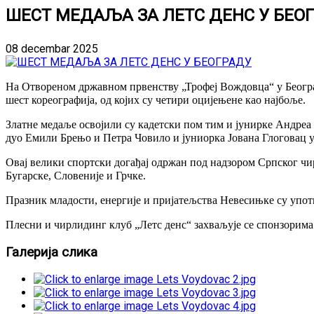
ШЕСТ МЕДАЉА ЗА ЛЕТС ДЕНС У БЕО
08 decembar 2025
На Отвореном државном првенству „Трофеј Вождовца“ у Београ
шест кореографија, од којих су четири оцијењене као најбоље.
Златне медаље освојили су кадетски пом тим и јунирке Андреа
дуо Емили Брењо и Петра Човило и јуниорка Јована Глоговац у
Овај велики спортски догађај одржан под надзором Српског чир
Бугарске, Словеније и Грчке.
Празник младости, енергије и пријатељства Невесињке су упот
Плесни и чирлидинг клуб „Летс денс“ захваљује се спонзорим
Галерија слика