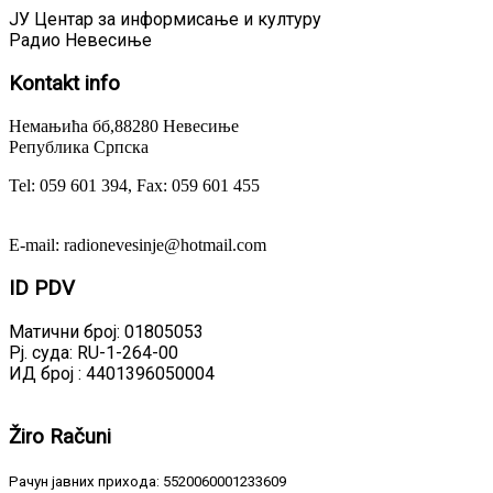
ЈУ Центар за информисање и културу
Радио Невесиње
Kontakt
info
Немањића бб,88280 Невесиње
Република Српска
Tel: 059 601 394, Fax: 059 601 455
E-mail: radionevesinje@hotmail.com
ID
PDV
Матични број: 01805053
Рј. суда: RU-1-264-00
ИД број : 4401396050004
Žiro
Računi
Рачун јавних прихода: 5520060001233609