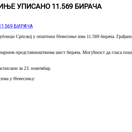
ИЊЕ УПИСАНО 11.569 БИРАЧА
лици Српској у општини Невесиње има 11.569 бирача. Грађани ће
зуларним представништвима шест бирача. Могућност да гласа пошт
списани за 23. новембар.
сима у Невесињу: