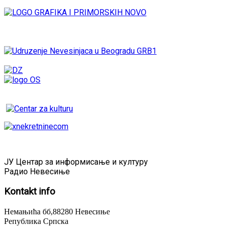
ЈУ Центар за информисање и културу
Радио Невесиње
Kontakt
info
Немањића бб,88280 Невесиње
Република Српска