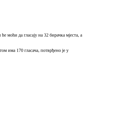
 моћи да гласају на 32 бирачка мјеста, а
ом има 170 гласача, потврђено је у