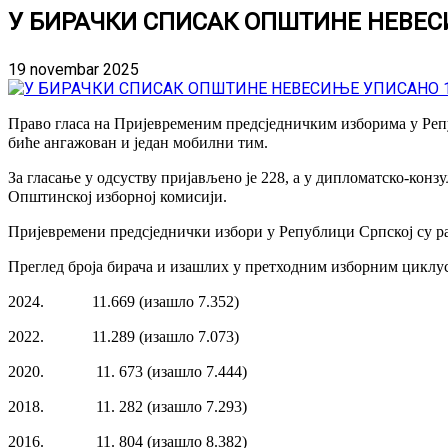
У БИРАЧКИ СПИСАК ОПШТИНЕ НЕВЕС
19 novembar 2025
Право гласа на Пријевременим предсједничким изборима у Репуб
биће ангажован и један мобилни тим.
За гласање у одсуству пријављено је 228, а у дипломатско-кон
Општинској изборној комисији.
Пријевремени предсједнички избори у Републици Српској су ра
Преглед броја бирача и изашлих у претходним изборним циклу
2024. 11.669 (изашло 7.352)
2022. 11.289 (изашло 7.073)
2020. 11. 673 (изашло 7.444)
2018. 11. 282 (изашло 7.293)
2016. 11. 804 (изашло 8.382)