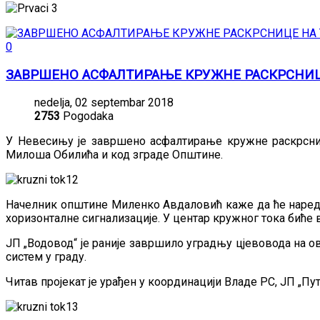
0
ЗАВРШЕНО АСФАЛТИРАЊЕ КРУЖНЕ РАСКРСНИЦ
nedelja, 02 septembar 2018
2753
Pogodaka
У Невесињу је завршено асфалтирање кружне раскрснице
Милоша Обилића и код зграде Општине.
Начелник општине Миленко Авдаловић каже да ће наредн
хоризонталне сигнализације. У центар кружног тока биће 
ЈП „Водовод“ је раније завршило уградњу цјевовода на 
систем у граду.
Читав пројекат је урађен у координацији Владе РС, ЈП „П