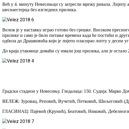
Већ у 4. минуту Невесињци су затресли мрежу ривала. Лијепу а
шеснаестерца без изгледних прилика.
Вележ је у наставку играо готово без грешке. Високим пресинг
прилике и само је било питање времена када ће постићи и други
одбила до Драшковића који је лијепо пласирао лопту у десни у
До краја утакмице домаћи су имали још прилика, али је остало 
Градски стадион у Невесињу. Гледалаца: 150. Судија: Марко Дом
ВЕЛЕЖ: Зуровац, Реповић, Вучетић, Петковић, Шиљеговић (Др
ГЛАСИНАЦ: Пајевић (Крунић), Беатовић, Никовић, Дебелногић,