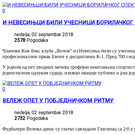
0
И НЕВЕСИЊЦИ БИЛИ УЧЕСНИЦИ БОРИЛАЧКОГ С
nedelja, 02 septembar 2018
2578
Pogodaka
Чланови Кик бокс клуба „Вележ“ из Невесиња били су учесници
професионаллни првак Евопе у дисциплини К-1. Пред 700 гледа
У једном од пет уводних мечева трофејни невесињски спортист
једногласном одлуком судија, изазвао овације публике и још је
0
ВЕЛЕЖ ОПЕТ У ПОБЈЕДНИЧКОМ РИТМУ
nedelja, 02 septembar 2018
2732
Pogodaka
Фудбалери Вележа данас су глатко савладали Гласинац са 2:0 у