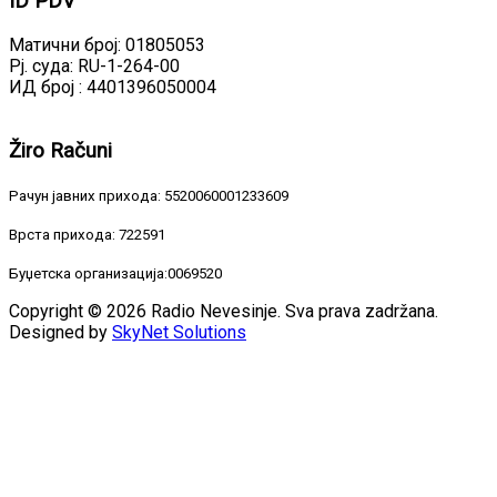
ID
PDV
Матични број: 01805053
Рј. суда: RU-1-264-00
ИД број : 4401396050004
Žiro
Računi
Рачун јавних прихода: 5520060001233609
Врста прихода: 722591
Буџетска организација:0069520
Copyright © 2026 Radio Nevesinje. Sva prava zadržana.
Designed by
SkyNet Solutions