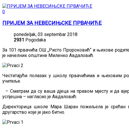
0
ПРИЈЕМ ЗА НЕВЕСИЊСКЕ ПРВАЧИЋЕ
ponedeljak, 03 septembar 2018
2931
Pogodaka
За 101 првачића ОШ „Ристо Пророковић“ и њихове родит
je начелник општине Миленко Авдаловић.
Честитајући полазак у школу првачићима и њиховим род
учитеље.
– Сматрам да су ваша дјеца на правом мјесту и да вје
успјешна – нагласио је Авдаловић.
Директорица школе Мара Шаран пожељела је срећан п
другарство које је јако битно.