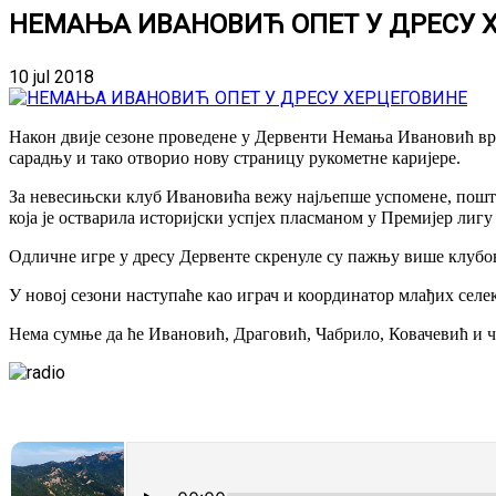
НЕМАЊА ИВАНОВИЋ ОПЕТ У ДРЕСУ 
10 jul 2018
Након двије сезоне проведене у Дервенти Немања Ивановић вра
сарадњу и тако отворио нову страницу рукометне каријере.
За невесињски клуб Ивановића вежу најљепше успомене, пошто 
која је остварила историјски успјех пласманом у Премијер лигу
Одличне игре у дресу Дервенте скренуле су пажњу више клубова
У новој сезони наступаће као играч и координатор млађих селе
Нема сумње да ће Ивановић, Драговић, Чабрило, Ковачевић и чи