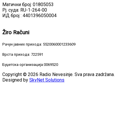
Матични број: 01805053
Рј. суда: RU-1-264-00
ИД број : 4401396050004
Žiro
Računi
Рачун јавних прихода: 5520060001233609
Врста прихода: 722591
Буџетска организација:0069520
Copyright © 2026 Radio Nevesinje. Sva prava zadržana.
Designed by
SkyNet Solutions