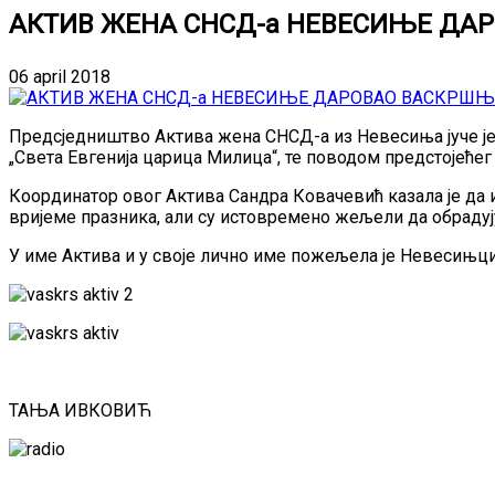
АКТИВ ЖЕНА СНСД-а НЕВЕСИЊЕ ДА
06 april 2018
Предсједништво Актива жена СНСД-а из Невесиња јуче је 
„Света Евгенија царица Милица“, те поводом предстојећег
Координатор овог Актива Сандра Ковачевић казала је да их
вријеме празника, али су истовремено жељели да обрадују
У име Актива и у своје лично име пожељела је Невесињци
ТАЊА ИВКОВИЋ