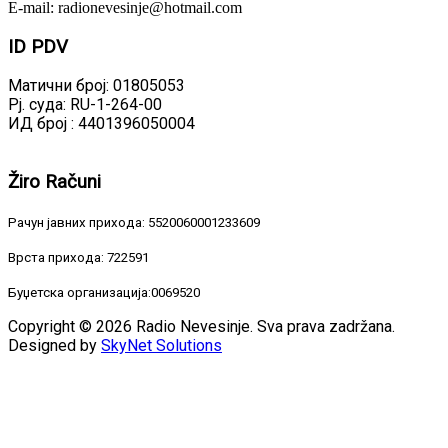
E-mail: radionevesinje@hotmail.com
ID
PDV
Матични број: 01805053
Рј. суда: RU-1-264-00
ИД број : 4401396050004
Žiro
Računi
Рачун јавних прихода: 5520060001233609
Врста прихода: 722591
Буџетска организација:0069520
Copyright © 2026 Radio Nevesinje. Sva prava zadržana.
Designed by
SkyNet Solutions